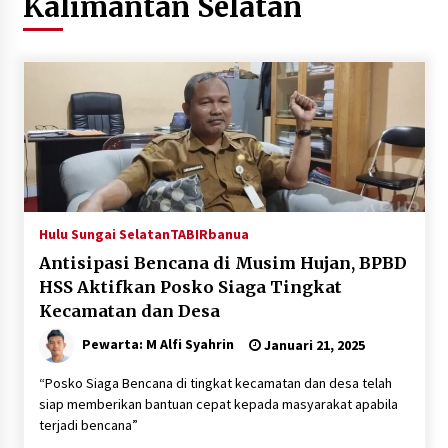
Kalimantan Selatan
Agustus 6, 2026
HUT ke-51, Indocement Perkuat Inovasi dan
Keberlanjutan Masa Depan Lebih Hijau
Agustus 6, 2026
Hari Kedua Kaji Tiru di DIY, Bupati Barito Utara
Pimpin Kunker ke Pemkab Gunung Kidul
Agustus 5, 2026
Hulu Sungai Selatan
TABIRbanua
Eksekusi Putusan PN, Kejari Kotabaru Setor
Antisipasi Bencana di Musim Hujan, BPBD
PNBP 400 Juta dari Kasus Tambang Ilegal
HSS Aktifkan Posko Siaga Tingkat
Agustus 5, 2026
Kecamatan dan Desa
Pewarta: M Alfi Syahrin
Januari 21, 2025
Hadiri Forum Komunikasi dan Kemitraan BPJS,
Sekda Tapin Komitmen Tingkatkan Layanan
Kesehatan
“Posko Siaga Bencana di tingkat kecamatan dan desa telah
Agustus 4, 2026
siap memberikan bantuan cepat kepada masyarakat apabila
terjadi bencana”
Kejari HST Musnahkan Barang Bukti 27 Perkara