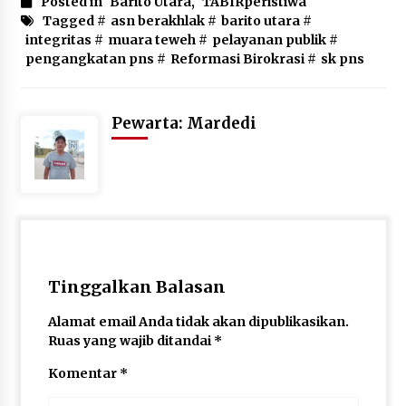
Posted in
Barito Utara
,
TABIRperistiwa
Tagged #
asn berakhlak
#
barito utara
#
integritas
#
muara teweh
#
pelayanan publik
#
pengangkatan pns
#
Reformasi Birokrasi
#
sk pns
Pewarta: Mardedi
Tinggalkan Balasan
Alamat email Anda tidak akan dipublikasikan.
Ruas yang wajib ditandai
*
Komentar
*