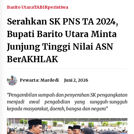
Agustus 6, 2026
Barito Utara
TABIRperistiwa
Serahkan SK PNS TA 2024,
HUT ke-51, Indocement Perkuat Inovasi dan
Keberlanjutan Masa Depan Lebih Hijau
Bupati Barito Utara Minta
Agustus 6, 2026
Junjung Tinggi Nilai ASN
Hari Kedua Kaji Tiru di DIY, Bupati Barito Utara
Pimpin Kunker ke Pemkab Gunung Kidul
BerAKHLAK
Agustus 5, 2026
Eksekusi Putusan PN, Kejari Kotabaru Setor
Pewarta: Mardedi
Juni 2, 2026
PNBP 400 Juta dari Kasus Tambang Ilegal
Agustus 5, 2026
“Pengambilan sumpah dan penyerahan SK pengangkatan
menjadi awal pengabdian yang sungguh-sungguh
Hadiri Forum Komunikasi dan Kemitraan BPJS,
Sekda Tapin Komitmen Tingkatkan Layanan
kepada masyarakat, daerah, bangsa dan negara”
Kesehatan
Agustus 4, 2026
Kejari HST Musnahkan Barang Bukti 27 Perkara