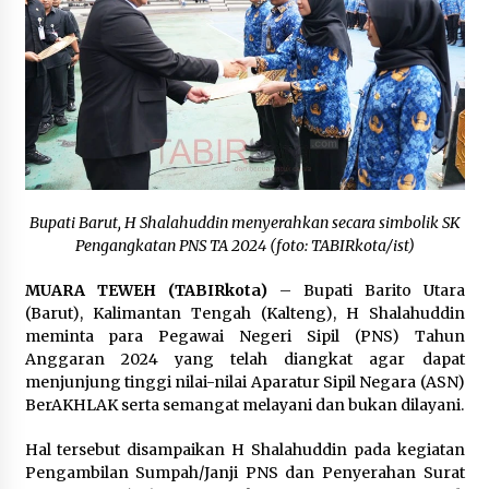
Inkracht van Gewisjde
Agustus 4, 2026
Pelajar di HST Musnahkan Barang Bukti
Kejaksaan, Ada Apa?
Agustus 4, 2026
Bupati Barut, H Shalahuddin menyerahkan secara simbolik SK
Pengangkatan PNS TA 2024 (foto: TABIRkota/ist)
MUARA TEWEH (TABIRkota)
– Bupati Barito Utara
(Barut), Kalimantan Tengah (Kalteng), H Shalahuddin
meminta para Pegawai Negeri Sipil (PNS) Tahun
Anggaran 2024 yang telah diangkat agar dapat
menjunjung tinggi nilai-nilai Aparatur Sipil Negara (ASN)
BerAKHLAK serta semangat melayani dan bukan dilayani.
Hal tersebut disampaikan H Shalahuddin pada kegiatan
Pengambilan Sumpah/Janji PNS dan Penyerahan Surat