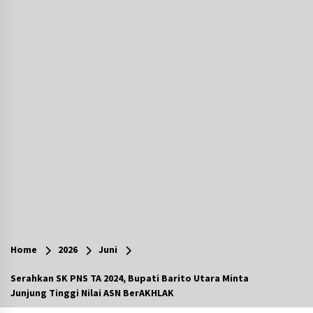
Agustus 7, 2026
Ketika Pasien Dianggap Beban: Runtuhnya
Empati dan Etika Dokter di Ruang Digital
Agustus 7, 2026
Berenang bersama Empat Temannya, Gadis di
HST Tewas Tenggelam di Sungai Kajung
Agustus 6, 2026
Cetak SDM Berkualitas, Bupati Balangan
Salurkan Bantuan Pendidikan kepada 2.751
Santri
Agustus 6, 2026
Kembangkan Menu Pangan Lokal, TP PKK
Balangan Boyong Trofi Juara Pertama Lomba
Home
2026
Juni
B2SA Kalsel
Agustus 6, 2026
Serahkan SK PNS TA 2024, Bupati Barito Utara Minta
Junjung Tinggi Nilai ASN BerAKHLAK
Tingkatkan SDM Lokal, BIS Group Luncurkan
Program Pelatihan Operator Alat Berat GTO