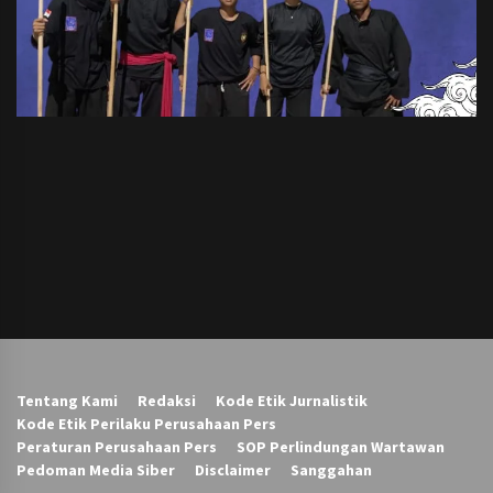
Tentang Kami
Redaksi
Kode Etik Jurnalistik
Kode Etik Perilaku Perusahaan Pers
Peraturan Perusahaan Pers
SOP Perlindungan Wartawan
Pedoman Media Siber
Disclaimer
Sanggahan