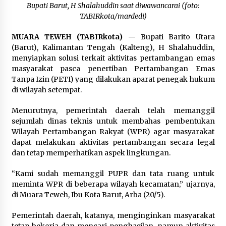
Pimpin Kunker ke Pemkab Gunung Kidul
Bupati Barut, H Shalahuddin saat diwawancarai (foto:
Agustus 5, 2026
TABIRkota/mardedi)
MUARA TEWEH (TABIRkota)
— Bupati Barito Utara
Eksekusi Putusan PN, Kejari Kotabaru Setor
(Barut), Kalimantan Tengah (Kalteng), H Shalahuddin,
PNBP 400 Juta dari Kasus Tambang Ilegal
menyiapkan solusi terkait aktivitas pertambangan emas
Agustus 5, 2026
masyarakat pasca penertiban Pertambangan Emas
Tanpa Izin (PETI) yang dilakukan aparat penegak hukum
Hadiri Forum Komunikasi dan Kemitraan BPJS,
di wilayah setempat.
Sekda Tapin Komitmen Tingkatkan Layanan
Kesehatan
Menurutnya, pemerintah daerah telah memanggil
Agustus 4, 2026
sejumlah dinas teknis untuk membahas pembentukan
Wilayah Pertambangan Rakyat (WPR) agar masyarakat
Kejari HST Musnahkan Barang Bukti 27 Perkara
dapat melakukan aktivitas pertambangan secara legal
Inkracht van Gewisjde
dan tetap memperhatikan aspek lingkungan.
Agustus 4, 2026
“Kami sudah memanggil PUPR dan tata ruang untuk
Pelajar di HST Musnahkan Barang Bukti
meminta WPR di beberapa wilayah kecamatan,” ujarnya,
Kejaksaan, Ada Apa?
di Muara Teweh, Ibu Kota Barut, Arba (20/5).
Agustus 4, 2026
Pemerintah daerah, katanya, menginginkan masyarakat