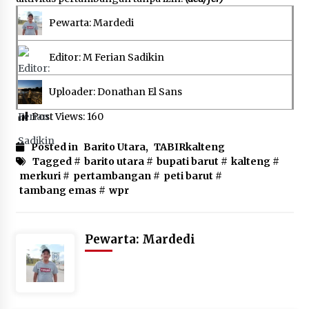
Pewarta: Mardedi
Editor: M Ferian Sadikin
Uploader: Donathan El Sans
Post Views:
160
Posted in
Barito Utara
,
TABIRkalteng
Tagged #
barito utara
#
bupati barut
#
kalteng
#
merkuri
#
pertambangan
#
peti barut
#
tambang emas
#
wpr
Pewarta: Mardedi