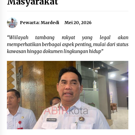
Masyarakat
Agustus 6, 2026
Cetak SDM Berkualitas, Bupati Balangan
Pewarta: Mardedi
Mei 20, 2026
Salurkan Bantuan Pendidikan kepada 2.751
Santri
Agustus 6, 2026
“Wiilayah tambang rakyat yang legal akan
memperhatikan berbagai aspek penting, mulai dari status
Kembangkan Menu Pangan Lokal, TP PKK
kawasan hingga dokumen lingkungan hidup”
Balangan Boyong Trofi Juara Pertama Lomba
B2SA Kalsel
Agustus 6, 2026
Tingkatkan SDM Lokal, BIS Group Luncurkan
Program Pelatihan Operator Alat Berat GTO
Agustus 6, 2026
HUT ke-51, Indocement Perkuat Inovasi dan
Keberlanjutan Masa Depan Lebih Hijau
Agustus 6, 2026
Hari Kedua Kaji Tiru di DIY, Bupati Barito Utara