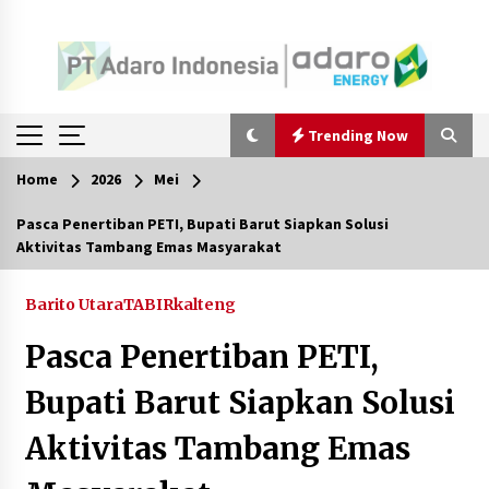
Trending Now
Home
2026
Mei
Trending Now
Pasca Penertiban PETI, Bupati Barut Siapkan Solusi
Aktivitas Tambang Emas Masyarakat
Pimpin Kaji Tiru ke Bantul DIY, Wabup Barito
Utara Pelajari Inovasi Sampah dan Edukasi
Pranikah
Barito Utara
TABIRkalteng
Agustus 7, 2026
Pasca Penertiban PETI,
Ketika Pasien Dianggap Beban: Runtuhnya
Empati dan Etika Dokter di Ruang Digital
Bupati Barut Siapkan Solusi
Agustus 7, 2026
Aktivitas Tambang Emas
Berenang bersama Empat Temannya, Gadis di
HST Tewas Tenggelam di Sungai Kajung