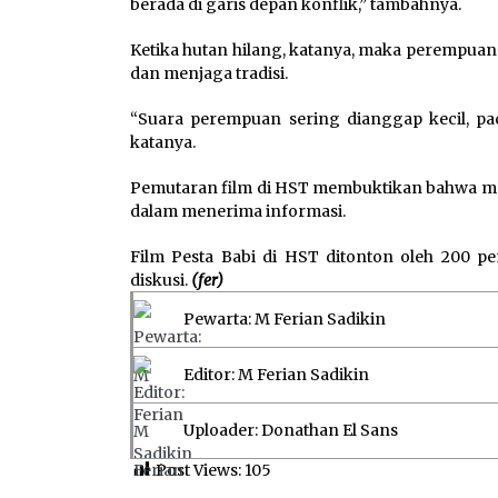
berada di garis depan konflik,” tambahnya.
Ketika hutan hilang, katanya, maka perempua
dan menjaga tradisi.
“Suara perempuan sering dianggap kecil, pa
katanya.
Pemutaran film di HST membuktikan bahwa masy
dalam menerima informasi.
Film Pesta Babi di HST ditonton oleh 200 p
diskusi.
(fer)
Pewarta: M Ferian Sadikin
Editor: M Ferian Sadikin
Uploader: Donathan El Sans
Post Views:
105