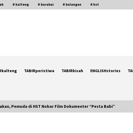
gah
# kalteng
# barabai
# balangan
# hst
Rkalteng
TABIRperistiwa
TABIRkisah
ENGLISHstories
TA
lakan, Pemuda di HST Nobar Film Dokumenter “Pesta Babi”
Ketika Pasien Dianggap Beban:
i
Runtuhnya Empati dan Etika Dokter