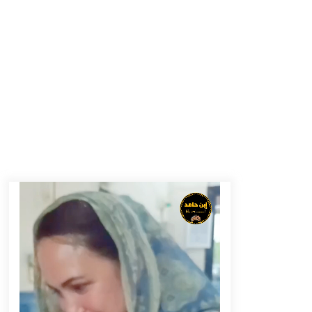
Tenggelam di Sungai Kajung
Agustus 6, 2026
Tingkatkan SDM Lokal, BIS Group
Luncurkan Program Pelatihan
Operator Alat Berat GTO
Agustus 6, 2026
Eksekusi Putusan PN, Kejari
Kotabaru Setor PNBP 400 Juta dari
Kasus Tambang Ilegal
Agustus 5, 2026
Pelajar di HST Musnahkan Barang
Bukti Kejaksaan, Ada Apa?
Agustus 4, 2026