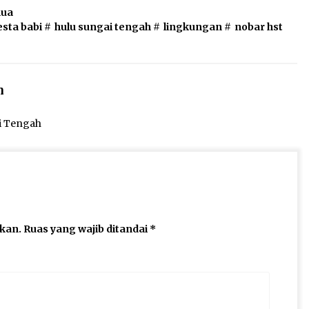
nua
esta babi
#
hulu sungai tengah
#
lingkungan
#
nobar hst
n
ai Tengah
ikan.
Ruas yang wajib ditandai
*