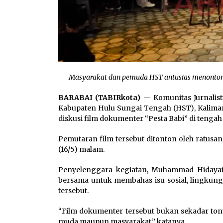
Masyarakat dan pemuda HST antusias menonton fi
BARABAI (TABIRkota)
— Komunitas Jurnalist
Kabupaten Hulu Sungai Tengah (HST), Kaliman
diskusi film dokumenter “Pesta Babi” di tengah
Pemutaran film tersebut ditonton oleh ratus
(16/5) malam.
Penyelenggara kegiatan, Muhammad Hidayatu
bersama untuk membahas isu sosial, lingkun
tersebut.
“Film dokumenter tersebut bukan sekadar tonto
muda maupun masyarakat,” katanya.