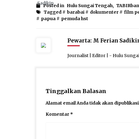
Posted in
Hulu Sungai Tengah
,
TABIRba
Tagged #
barabai
#
dokumenter
#
film p
#
papua
#
pemuda hst
Pewarta: M Ferian Sadiki
Journalist | Editor | - Hulu Sung
Tinggalkan Balasan
Alamat email Anda tidak akan dipublikas
Komentar
*