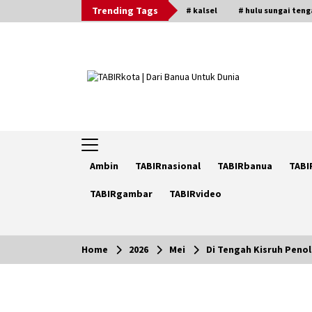
Skip
Trending Tags
# kalsel
# hulu sungai ten
to
content
Ambin
TABIRnasional
TABIRbanua
TABI
TABIRgambar
TABIRvideo
Home
2026
Mei
Di Tengah Kisruh Peno
Trending Now
Pimpin Kaji Tiru ke Bantul DIY,
Wabup Barito Utara Pelajari Inovas