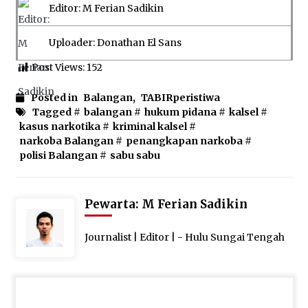
Editor: M Ferian Sadikin
Uploader: Donathan El Sans
Post Views:
152
Posted in
Balangan
,
TABIRperistiwa
Tagged #
balangan
#
hukum pidana
#
kalsel
#
kasus narkotika
#
kriminal kalsel
#
narkoba Balangan
#
penangkapan narkoba
#
polisi Balangan
#
sabu sabu
Pewarta: M Ferian Sadikin
Journalist | Editor | - Hulu Sungai Tengah