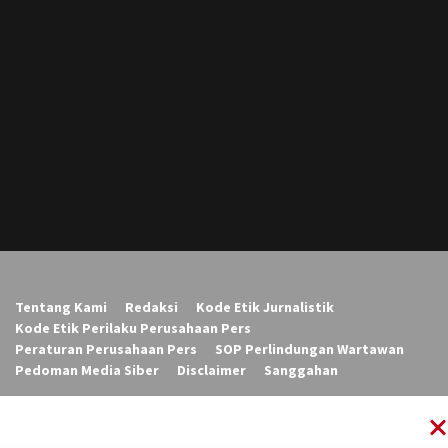
Tentang Kami
Redaksi
Kode Etik Jurnalistik
Kode Etik Perilaku Perusahaan Pers
Peraturan Perusahaan Pers
SOP Perlindungan Wartawan
Pedoman Media Siber
Disclaimer
Sanggahan