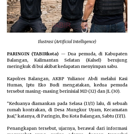
Kapuas Ajak Warga Kibarkan Merah Putih
Sepanjang Agustus
Agustus 3, 2026
Sambut HUT ke-81 RI, Bupati Barito Utara
Terbitkan Edaran Pemasangan Atribut Merah
Putih
Ilustrasi (Artificial Intelligence)
Agustus 3, 2026
PARINGIN (TABIRkota)
— Dua pemuda, di Kabupaten
Balangan, Kalimantan Selatan (Kalsel) berujung
meringkuk di bui akibat kedapatan menyimpan sabu.
Kapolres Balangan, AKBP Yulianor Abdi melalui Kasi
Humas, Iptu Eko Budi mengatakan, kedua pemuda
tersebut masing-masing berinisial MD (32) dan JL (30).
“Keduanya diamankan pada Selasa (13/1) lalu, di sebuah
rumah kontrakan, di Desa Mungkur Uyam, Kecamatan
Juai,” katanya, di Paringin, Ibu Kota Balangan, Sabtu (17/1).
Penangkapan tersebut, ujarnya, berawal dari informasi