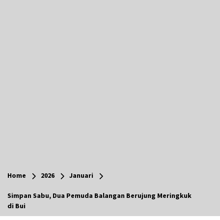
Agustus 6, 2026
Hari Kedua Kaji Tiru di DIY, Bupati Barito Utara
Pimpin Kunker ke Pemkab Gunung Kidul
Agustus 5, 2026
Eksekusi Putusan PN, Kejari Kotabaru Setor
PNBP 400 Juta dari Kasus Tambang Ilegal
Agustus 5, 2026
Hadiri Forum Komunikasi dan Kemitraan BPJS,
Sekda Tapin Komitmen Tingkatkan Layanan
Kesehatan
Agustus 4, 2026
Kejari HST Musnahkan Barang Bukti 27 Perkara
Inkracht van Gewisjde
Home
2026
Januari
Agustus 4, 2026
Simpan Sabu, Dua Pemuda Balangan Berujung Meringkuk
di Bui
Pelajar di HST Musnahkan Barang Bukti
Kejaksaan, Ada Apa?