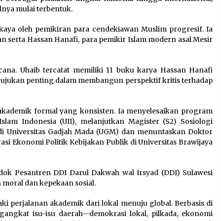
alnya mulai terbentuk.
perkaya oleh pemikiran para cendekiawan Muslim progresif. Ia
n serta Hassan Hanafi, para pemikir Islam modern asal Mesir
acana. Uhaib tercatat memiliki 11 buku karya Hassan Hanafi
rujukan penting dalam membangun perspektif kritis terhadap
ur akademik formal yang konsisten. Ia menyelesaikan program
 Islam Indonesia (UII), melanjutkan Magister (S2) Sosiologi
k di Universitas Gadjah Mada (UGM) dan menuntaskan Doktor
si Ekonomi Politik Kebijakan Publik di Universitas Brawijaya
dok Pesantren DDI Darul Dakwah wal Irsyad (DDI) Sulawesi
n moral dan kepekaan sosial.
ki perjalanan akademik dari lokal menuju global. Berbasis di
gangkat isu-isu daerah—demokrasi lokal, pilkada, ekonomi