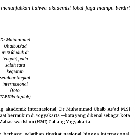
 menunjukkan bahwa akademisi lokal juga mampu berdiri
Dr Muhammad
Uhaib As’ad
M.Si (duduk di
tengah) pada
salah satu
kegiatan
seminar tingkat
internasional
(foto:
TABIRkota/dok)
ng akademik internasional, Dr Muhammad Uhaib As’ad M.Si
Saat bermukim di Yogyakarta —kota yang dikenal sebagai kota
n Mahasiswa Islam (HMI) Cabang Yogyakarta.
 berbagai pelatihan tingkat nasional hingga internasional,