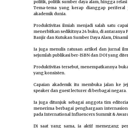
politik, politik sumber daya alam, hingga rela
Tema-tema yang kerap dianggap periferal j
akademik dunia.
Produktivitas ilmiah menjadi salah satu cap
menerbitkan sedikitnya 24 buku, di antaranya
Banjir dan Kutukan Sumber Daya Alam, Dinamik
Ia juga menulis ratusan artikel dan jurnal il
sejumlah publikasi ber-ISBN dan DOI yang diterb
Produktivitas tersebut, menempatkannya buka
yang konsisten.
Capaian akademik itu membuka jalan ke jejar
speaker dan guest lecturer di berbagai negara.
Ia juga ditunjuk sebagai anggota tim editoria
menerima berbagai penghargaan internasional
pada International Influencers Summit & Award
Di saat yang sama, ia aktif memegang per