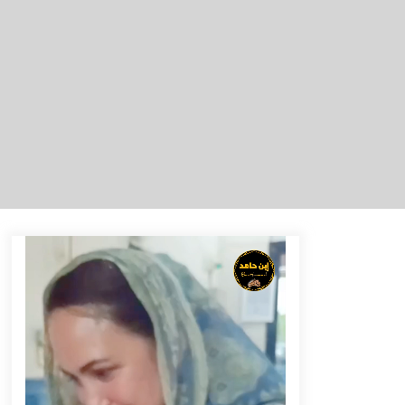
Tenggelam di Sungai Kajung
Agustus 6, 2026
Tingkatkan SDM Lokal, BIS Group
Luncurkan Program Pelatihan
Operator Alat Berat GTO
Agustus 6, 2026
Eksekusi Putusan PN, Kejari
Kotabaru Setor PNBP 400 Juta dari
Kasus Tambang Ilegal
Agustus 5, 2026
Pelajar di HST Musnahkan Barang
Bukti Kejaksaan, Ada Apa?
Agustus 4, 2026