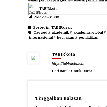
dalam percakapan global—sebuah perjalanan in
TABIRkota
Post Views:
800
Posted in
TABIRkisah
Tagged #
akademik
#
akademisi global
#
internasional
#
kebijakan
#
pendidikan
TABIRkota
https://tabirkota.com
Dari Banua Untuk Dunia
Tinggalkan Balasan