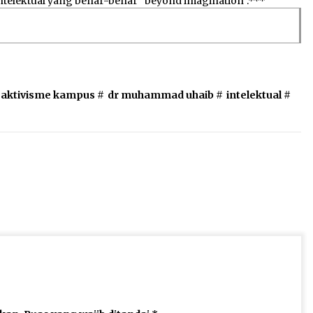
telektual yang benar-benar “beyond imagination”.***
aktivisme kampus
#
dr muhammad uhaib
#
intelektual
#