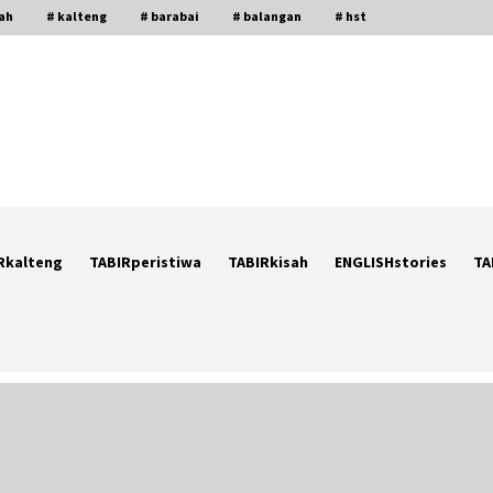
gah
# kalteng
# barabai
# balangan
# hst
Rkalteng
TABIRperistiwa
TABIRkisah
ENGLISHstories
TA
Ketika Pasien Dianggap Beban:
i
Runtuhnya Empati dan Etika Dokter