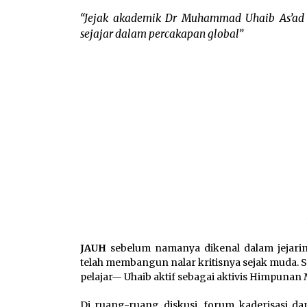
“Jejak akademik Dr Muhammad Uhaib As’ad
sejajar dalam percakapan global”
JAUH
sebelum namanya dikenal dalam jejari
telah membangun nalar kritisnya sejak muda. 
pelajar— Uhaib aktif sebagai aktivis Himpuna
Di ruang-ruang diskusi, forum kaderisasi dan