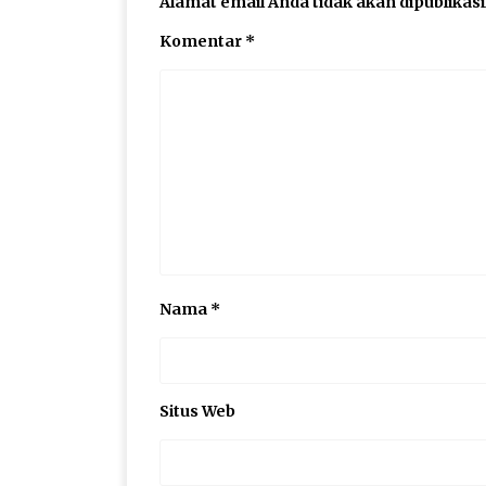
Alamat email Anda tidak akan dipublikas
Komentar
*
Nama
*
Situs Web