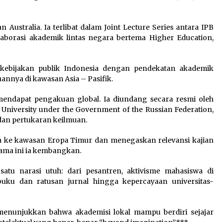
n Australia. Ia terlibat dalam Joint Lecture Series antara IPB
laborasi akademik lintas negara bertema Higher Education,
 kebijakan publik Indonesia dengan pendekatan akademik
uannya di kawasan Asia – Pasifik.
mendapat pengakuan global. Ia diundang secara resmi oleh
l University under the Government of the Russian Federation,
 dan pertukaran keilmuan.
 ke kawasan Eropa Timur dan menegaskan relevansi kajian
lama ini ia kembangkan.
atu narasi utuh: dari pesantren, aktivisme mahasiswa di
buku dan ratusan jurnal hingga kepercayaan universitas-
enunjukkan bahwa akademisi lokal mampu berdiri sejajar