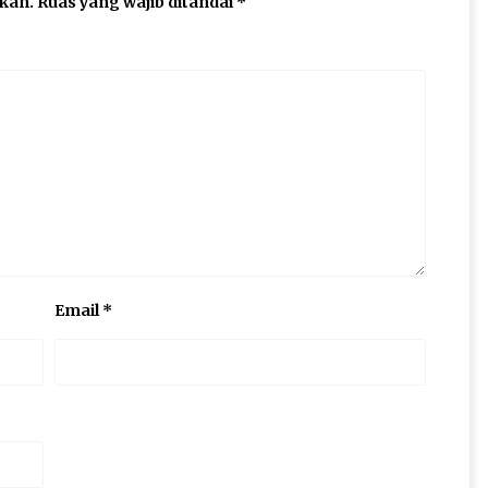
ikan.
Ruas yang wajib ditandai
*
Email
*