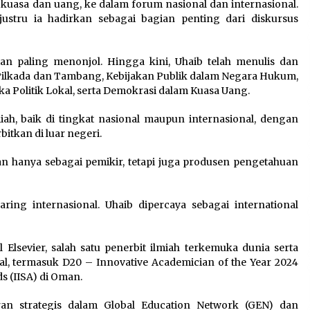
si kuasa dan uang, ke dalam forum nasional dan internasional.
ustru ia hadirkan sebagai bagian penting dari diskursus
aian paling menonjol. Hingga kini, Uhaib telah menulis dan
 Pilkada dan Tambang, Kebijakan Publik dalam Negara Hukum,
a Politik Lokal, serta Demokrasi dalam Kuasa Uang.
miah, baik di tingkat nasional maupun internasional, dengan
itkan di luar negeri.
n hanya sebagai pemikir, tetapi juga produsen pengetahuan
ing internasional. Uhaib dipercaya sebagai international
l Elsevier, salah satu penerbit ilmiah terkemuka dunia serta
, termasuk D20 – Innovative Academician of the Year 2024
s (IISA) di Oman.
an strategis dalam Global Education Network (GEN) dan