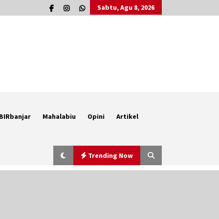
Sabtu, Agu 8, 2026
BIRbanjar
Mahalabiu
Opini
Artikel
Trending Now
Berenang bersama Empat
Temannya, Gadis di HST Tewas