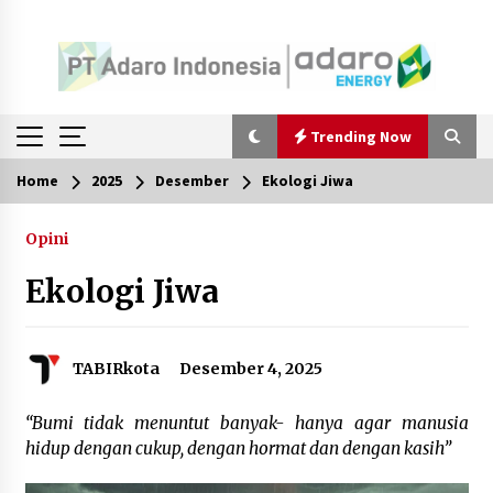
Trending Now
Home
2025
Desember
Ekologi Jiwa
Trending Now
Opini
Pimpin Kaji Tiru ke Bantul DIY, Wabup Barito
Utara Pelajari Inovasi Sampah dan Edukasi
Ekologi Jiwa
Pranikah
Agustus 7, 2026
Ketika Pasien Dianggap Beban: Runtuhnya
TABIRkota
Desember 4, 2025
Empati dan Etika Dokter di Ruang Digital
Agustus 7, 2026
“Bumi tidak menuntut banyak- hanya agar manusia
hidup dengan cukup, dengan hormat dan dengan kasih”
Berenang bersama Empat Temannya, Gadis di
HST Tewas Tenggelam di Sungai Kajung