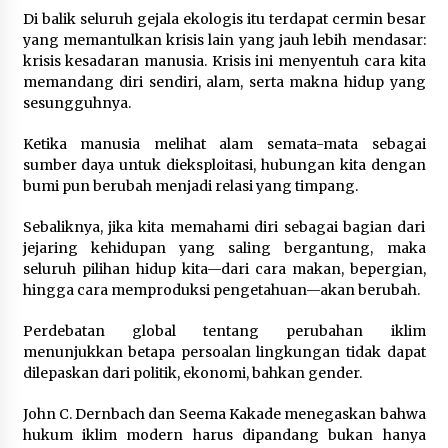
Pimpin Kunker ke Pemkab Gunung Kidul
Di balik seluruh gejala ekologis itu terdapat cermin besar
Agustus 5, 2026
yang memantulkan krisis lain yang jauh lebih mendasar:
krisis kesadaran manusia. Krisis ini menyentuh cara kita
memandang diri sendiri, alam, serta makna hidup yang
Eksekusi Putusan PN, Kejari Kotabaru Setor
PNBP 400 Juta dari Kasus Tambang Ilegal
sesungguhnya.
Agustus 5, 2026
Ketika manusia melihat alam semata-mata sebagai
sumber daya untuk dieksploitasi, hubungan kita dengan
Hadiri Forum Komunikasi dan Kemitraan BPJS,
bumi pun berubah menjadi relasi yang timpang.
Sekda Tapin Komitmen Tingkatkan Layanan
Kesehatan
Agustus 4, 2026
Sebaliknya, jika kita memahami diri sebagai bagian dari
jejaring kehidupan yang saling bergantung, maka
Kejari HST Musnahkan Barang Bukti 27 Perkara
seluruh pilihan hidup kita—dari cara makan, bepergian,
Inkracht van Gewisjde
hingga cara memproduksi pengetahuan—akan berubah.
Agustus 4, 2026
Perdebatan global tentang perubahan iklim
menunjukkan betapa persoalan lingkungan tidak dapat
Pelajar di HST Musnahkan Barang Bukti
dilepaskan dari politik, ekonomi, bahkan gender.
Kejaksaan, Ada Apa?
Agustus 4, 2026
John C. Dernbach dan Seema Kakade menegaskan bahwa
hukum iklim modern harus dipandang bukan hanya