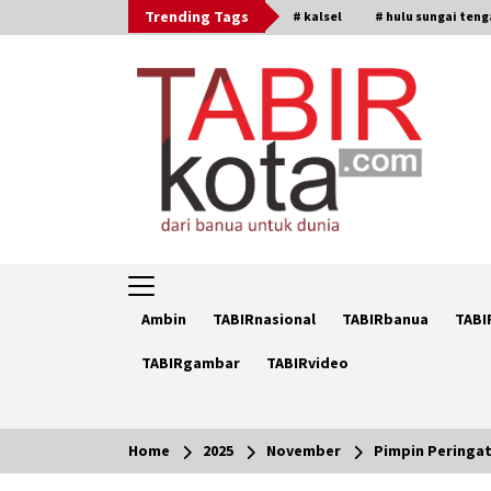
Skip
Trending Tags
# kalsel
# hulu sungai ten
to
content
Ambin
TABIRnasional
TABIRbanua
TABI
TABIRgambar
TABIRvideo
Home
2025
November
Pimpin Peringa
Trending Now