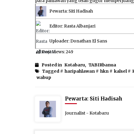
para pahlawan yang telah gugur memperjuan
Pewarta: Siti Hadisah
Editor: Rasta Albanjari
Uploader: Donathan El Sans
Post Views:
249
Posted in
Kotabaru
,
TABIRbanua
Tagged #
haripahlawan
#
hkn
#
kalsel
#
wabup
Pewarta: Siti Hadisah
Journalist - Kotabaru