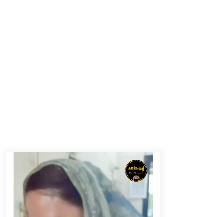
Berenang bersama Empat
Temannya, Gadis di HST Tewas
Tenggelam di Sungai Kajung
Agustus 6, 2026
Tingkatkan SDM Lokal, BIS Group
Luncurkan Program Pelatihan
Operator Alat Berat GTO
Agustus 6, 2026
Eksekusi Putusan PN, Kejari
Kotabaru Setor PNBP 400 Juta dari
Kasus Tambang Ilegal
Agustus 5, 2026
Pelajar di HST Musnahkan Barang
Bukti Kejaksaan, Ada Apa?
Agustus 4, 2026