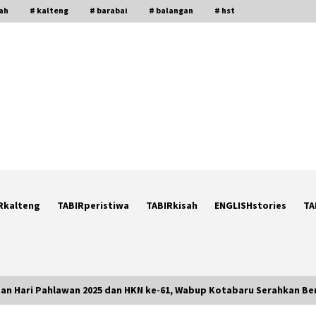
gah
# kalteng
# barabai
# balangan
# hst
Rkalteng
TABIRperistiwa
TABIRkisah
ENGLISHstories
TA
tan Hari Pahlawan 2025 dan HKN ke-61, Wabup Kotabaru Serahkan 