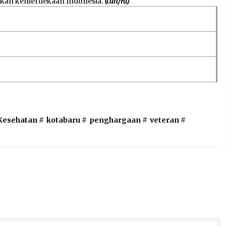
gkan kemerdekaan Indonesia.
(cah/ra)
Kesehatan
#
kotabaru
#
penghargaan
#
veteran
#