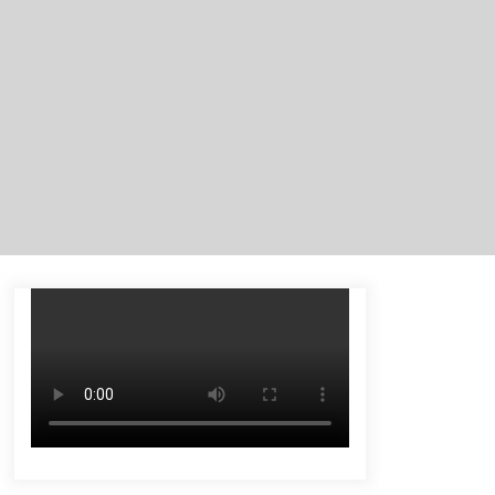
Tenggelam di Sungai Kajung
Agustus 6, 2026
Tingkatkan SDM Lokal, BIS Group
Luncurkan Program Pelatihan
Operator Alat Berat GTO
Agustus 6, 2026
Eksekusi Putusan PN, Kejari
Kotabaru Setor PNBP 400 Juta dari
Kasus Tambang Ilegal
Agustus 5, 2026
Pelajar di HST Musnahkan Barang
Bukti Kejaksaan, Ada Apa?
Agustus 4, 2026