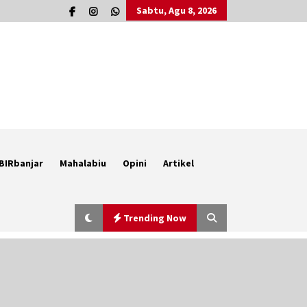
Sabtu, Agu 8, 2026
BIRbanjar
Mahalabiu
Opini
Artikel
Trending Now
Berenang bersama Empat
Temannya, Gadis di HST Tewas