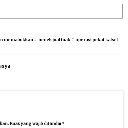
n memabukkan
#
nenek jual tuak
#
operasi pekat kalsel
asya
ikan.
Ruas yang wajib ditandai
*