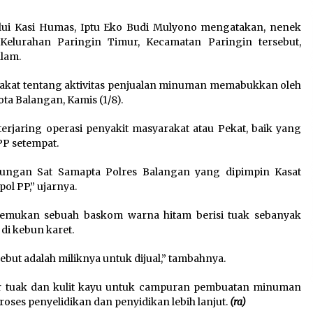
lui Kasi Humas, Iptu Eko Budi Mulyono mengatakan, nenek
elurahan Paringin Timur, Kecamatan Paringin tersebut,
lam.
akat tentang aktivitas penjualan minuman memabukkan oleh
ta Balangan, Kamis (1/8).
terjaring operasi penyakit masyarakat atau Pekat, baik yang
PP setempat.
abungan Sat Samapta Polres Balangan yang dipimpin Kasat
l PP,” ujarnya.
emukan sebuah baskom warna hitam berisi tuak sebanyak
di kebun karet.
but adalah miliknya untuk dijual,” tambahnya.
iter tuak dan kulit kayu untuk campuran pembuatan minuman
oses penyelidikan dan penyidikan lebih lanjut.
(ra)