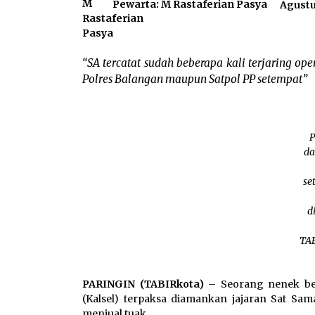
Pewarta: M Rastaferian Pasya
Agustu
“SA tercatat sudah beberapa kali terjaring op
Polres Balangan maupun Satpol PP setempat”
P
da
se
d
TAB
PARINGIN (TABIRkota)
– Seorang nenek ber
(Kalsel) terpaksa diamankan jajaran Sat Sa
menjual tuak.