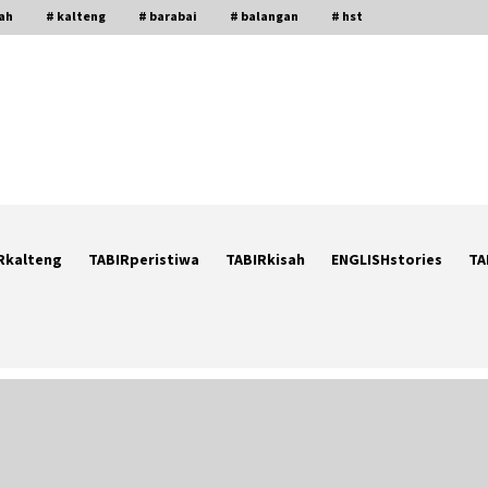
gah
# kalteng
# barabai
# balangan
# hst
Rkalteng
TABIRperistiwa
TABIRkisah
ENGLISHstories
TA
Ketika Pasien Dianggap Beban:
i
Runtuhnya Empati dan Etika Dokter