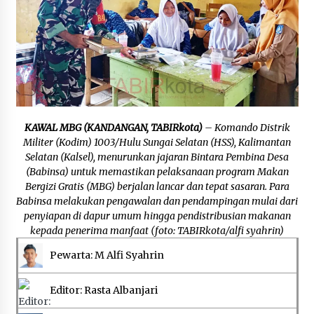
Agustus 6, 2026
Cetak SDM Berkualitas, Bupati Balangan
Salurkan Bantuan Pendidikan kepada 2.751
Santri
Agustus 6, 2026
Kembangkan Menu Pangan Lokal, TP PKK
Balangan Boyong Trofi Juara Pertama Lomba
KAWAL MBG (KANDANGAN, TABIRkota)
– Komando Distrik
B2SA Kalsel
Militer (Kodim) 1003/Hulu Sungai Selatan (HSS), Kalimantan
Agustus 6, 2026
Selatan (Kalsel), menurunkan jajaran Bintara Pembina Desa
(Babinsa) untuk memastikan pelaksanaan program Makan
Tingkatkan SDM Lokal, BIS Group Luncurkan
Bergizi Gratis (MBG) berjalan lancar dan tepat sasaran. Para
Program Pelatihan Operator Alat Berat GTO
Babinsa melakukan pengawalan dan pendampingan mulai dari
Agustus 6, 2026
penyiapan di dapur umum hingga pendistribusian makanan
kepada penerima manfaat (foto: TABIRkota/alfi syahrin)
HUT ke-51, Indocement Perkuat Inovasi dan
Pewarta: M Alfi Syahrin
Keberlanjutan Masa Depan Lebih Hijau
Agustus 6, 2026
Editor: Rasta Albanjari
Hari Kedua Kaji Tiru di DIY, Bupati Barito Utara