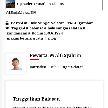
Pimpin Kunker ke Pemkab Gunung Kidul
Uploader: Donathan El Sans
Agustus 5, 2026
Post Views:
339
Eksekusi Putusan PN, Kejari Kotabaru Setor
Posted in
Hulu Sungai Selatan
,
TABIRgambar
PNBP 400 Juta dari Kasus Tambang Ilegal
Tagged #
babinsa
#
hulu sungai selatan
#
Agustus 5, 2026
kandangan
#
Kodim 1003/HSS
#
makan bergizi gratis
#
mbg
Hadiri Forum Komunikasi dan Kemitraan BPJS,
Sekda Tapin Komitmen Tingkatkan Layanan
Kesehatan
Agustus 4, 2026
Pewarta: M Alfi Syahrin
Kejari HST Musnahkan Barang Bukti 27 Perkara
Journalist - Hulu Sungai Selatan
Inkracht van Gewisjde
Agustus 4, 2026
Pelajar di HST Musnahkan Barang Bukti
Kejaksaan, Ada Apa?
Agustus 4, 2026
Tinggalkan Balasan