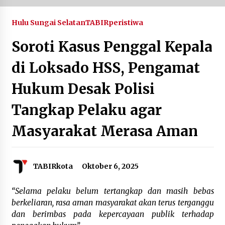
Agustus 5, 2026
Hulu Sungai Selatan
TABIRperistiwa
Eksekusi Putusan PN, Kejari Kotabaru Setor
Soroti Kasus Penggal Kepala
PNBP 400 Juta dari Kasus Tambang Ilegal
Agustus 5, 2026
di Loksado HSS, Pengamat
Hadiri Forum Komunikasi dan Kemitraan BPJS,
Hukum Desak Polisi
Sekda Tapin Komitmen Tingkatkan Layanan
Kesehatan
Tangkap Pelaku agar
Agustus 4, 2026
Masyarakat Merasa Aman
Kejari HST Musnahkan Barang Bukti 27 Perkara
Inkracht van Gewisjde
Agustus 4, 2026
TABIRkota
Oktober 6, 2025
Pelajar di HST Musnahkan Barang Bukti
Kejaksaan, Ada Apa?
“Selama pelaku belum tertangkap dan masih bebas
Agustus 4, 2026
berkeliaran, rasa aman masyarakat akan terus terganggu
dan berimbas pada kepercayaan publik terhadap
Dana Transfer Pusat Berkurang, Pemkab