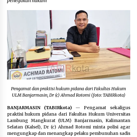
penegakan hukum”
Balangan Pastikan Enam Prioritas
Pembangunan Tetap Berjalan
Agustus 4, 2026
Perkuat Tata Kelola Pemerintahan dan
Pelayanan Publik, Bupati Barito Utara Pimpin
Kaji Tiru ke DIY
Agustus 4, 2026
Pengamat dan praktisi hukum pidana dari Fakultas Hukum
ULM Banjarmasin, Dr (c) Ahmad Rotomi (foto: TABIRkota)
BANJARMASIN (TABIRkota)
— Pengamat sekaligus
praktisi hukum pidana dari Fakultas Hukum Universitas
Lambung Mangkurat (ULM) Banjarmasin, Kalimantan
Selatan (Kalsel), Dr (c) Ahmad Rotomi minta polisi agar
mengungkap dan menangkap pelaku pembunuhan sadis