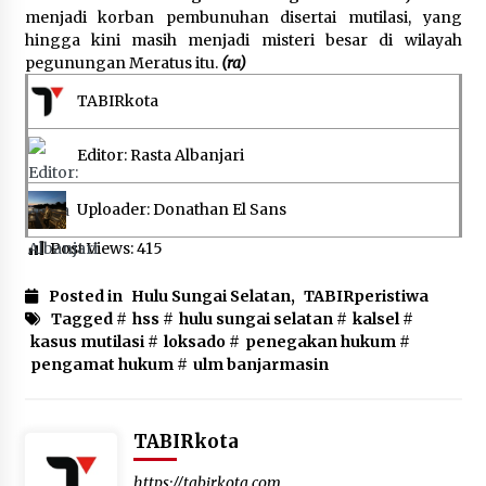
menjadi korban pembunuhan disertai mutilasi, yang
hingga kini masih menjadi misteri besar di wilayah
pegunungan Meratus itu.
(ra)
TABIRkota
Editor: Rasta Albanjari
Uploader: Donathan El Sans
Post Views:
415
Posted in
Hulu Sungai Selatan
,
TABIRperistiwa
Tagged #
hss
#
hulu sungai selatan
#
kalsel
#
kasus mutilasi
#
loksado
#
penegakan hukum
#
pengamat hukum
#
ulm banjarmasin
TABIRkota
https://tabirkota.com