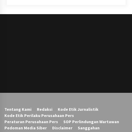
Tentang Kami
Redaksi
Kode Etik Jurnalistik
Kode Etik Perilaku Perusahaan Pers
Peraturan Perusahaan Pers
SOP Perlindungan Wartawan
Pedoman Media Siber
Disclaimer
Sanggahan