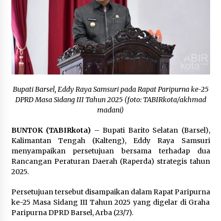
Kejaksaan, Ada Apa?
Agustus 4, 2026
Dana Transfer Pusat Berkurang, Pemkab
Balangan Pastikan Enam Prioritas
Pembangunan Tetap Berjalan
Agustus 4, 2026
Bupati Barsel, Eddy Raya Samsuri pada Rapat Paripurna ke-25
DPRD Masa Sidang III Tahun 2025 (foto: TABIRkota/akhmad
madani)
BUNTOK (TABIRkota)
– Bupati Barito Selatan (Barsel),
Kalimantan Tengah (Kalteng), Eddy Raya Samsuri
menyampaikan persetujuan bersama terhadap dua
Rancangan Peraturan Daerah (Raperda) strategis tahun
2025.
Persetujuan tersebut disampaikan dalam Rapat Paripurna
ke-25 Masa Sidang III Tahun 2025 yang digelar di Graha
Paripurna DPRD Barsel, Arba (23/7).