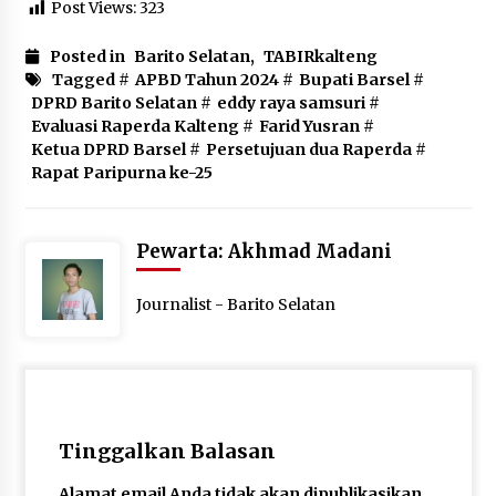
Post Views:
323
Posted in
Barito Selatan
,
TABIRkalteng
Tagged #
APBD Tahun 2024
#
Bupati Barsel
#
DPRD Barito Selatan
#
eddy raya samsuri
#
Evaluasi Raperda Kalteng
#
Farid Yusran
#
Ketua DPRD Barsel
#
Persetujuan dua Raperda
#
Rapat Paripurna ke-25
Pewarta: Akhmad Madani
Journalist - Barito Selatan
Tinggalkan Balasan
Alamat email Anda tidak akan dipublikasikan.