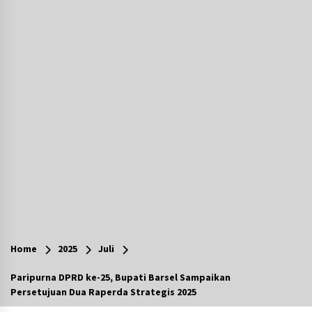
Agustus 7, 2026
Berenang bersama Empat Temannya, Gadis di
HST Tewas Tenggelam di Sungai Kajung
Agustus 6, 2026
Cetak SDM Berkualitas, Bupati Balangan
Salurkan Bantuan Pendidikan kepada 2.751
Santri
Agustus 6, 2026
Kembangkan Menu Pangan Lokal, TP PKK
Balangan Boyong Trofi Juara Pertama Lomba
B2SA Kalsel
Agustus 6, 2026
Tingkatkan SDM Lokal, BIS Group Luncurkan
Program Pelatihan Operator Alat Berat GTO
Home
2025
Juli
Agustus 6, 2026
Paripurna DPRD ke-25, Bupati Barsel Sampaikan
Persetujuan Dua Raperda Strategis 2025
HUT ke-51, Indocement Perkuat Inovasi dan
Keberlanjutan Masa Depan Lebih Hijau