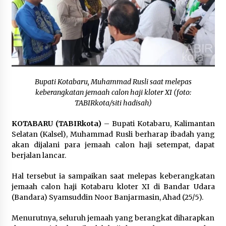
Balangan Pastikan Enam Prioritas
Pembangunan Tetap Berjalan
Agustus 4, 2026
Perkuat Tata Kelola Pemerintahan dan
Pelayanan Publik, Bupati Barito Utara Pimpin
Kaji Tiru ke DIY
Agustus 4, 2026
Bupati Kotabaru, Muhammad Rusli saat melepas
keberangkatan jemaah calon haji kloter XI (foto:
TABIRkota/siti hadisah)
KOTABARU (TABIRkota)
– Bupati Kotabaru, Kalimantan
Selatan (Kalsel), Muhammad Rusli berharap ibadah yang
akan dijalani para jemaah calon haji setempat, dapat
berjalan lancar.
Hal tersebut ia sampaikan saat melepas keberangkatan
jemaah calon haji Kotabaru kloter XI di Bandar Udara
(Bandara) Syamsuddin Noor Banjarmasin, Ahad (25/5).
Menurutnya, seluruh jemaah yang berangkat diharapkan