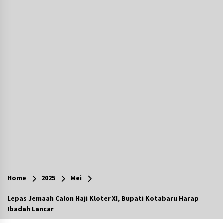
Agustus 6, 2026
Cetak SDM Berkualitas, Bupati Balangan
Salurkan Bantuan Pendidikan kepada 2.751
Santri
Agustus 6, 2026
Kembangkan Menu Pangan Lokal, TP PKK
Balangan Boyong Trofi Juara Pertama Lomba
B2SA Kalsel
Agustus 6, 2026
Tingkatkan SDM Lokal, BIS Group Luncurkan
Program Pelatihan Operator Alat Berat GTO
Agustus 6, 2026
HUT ke-51, Indocement Perkuat Inovasi dan
Keberlanjutan Masa Depan Lebih Hijau
Home
2025
Mei
Agustus 6, 2026
Lepas Jemaah Calon Haji Kloter XI, Bupati Kotabaru Harap
Ibadah Lancar
Hari Kedua Kaji Tiru di DIY, Bupati Barito Utara
Pimpin Kunker ke Pemkab Gunung Kidul