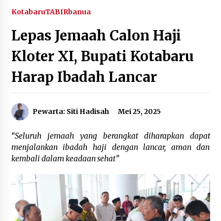
Agustus 5, 2026
Kotabaru
TABIRbanua
Lepas Jemaah Calon Haji
Eksekusi Putusan PN, Kejari Kotabaru Setor
PNBP 400 Juta dari Kasus Tambang Ilegal
Kloter XI, Bupati Kotabaru
Agustus 5, 2026
Harap Ibadah Lancar
Hadiri Forum Komunikasi dan Kemitraan BPJS,
Sekda Tapin Komitmen Tingkatkan Layanan
Kesehatan
Agustus 4, 2026
Pewarta: Siti Hadisah
Mei 25, 2025
Kejari HST Musnahkan Barang Bukti 27 Perkara
Inkracht van Gewisjde
“Seluruh jemaah yang berangkat diharapkan dapat
Agustus 4, 2026
menjalankan ibadah haji dengan lancar, aman dan
kembali dalam keadaan sehat”
Pelajar di HST Musnahkan Barang Bukti
Kejaksaan, Ada Apa?
Agustus 4, 2026
Dana Transfer Pusat Berkurang, Pemkab