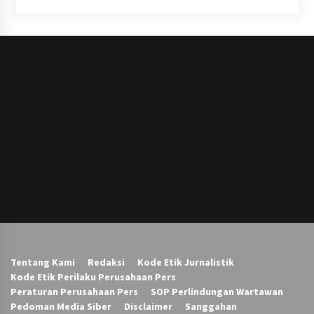
Tentang Kami
Redaksi
Kode Etik Jurnalistik
Kode Etik Perilaku Perusahaan Pers
Peraturan Perusahaan Pers
SOP Perlindungan Wartawan
Pedoman Media Siber
Disclaimer
Sanggahan