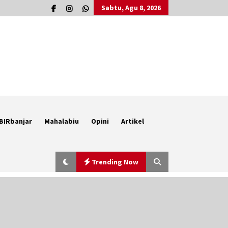
Sabtu, Agu 8, 2026
BIRbanjar
Mahalabiu
Opini
Artikel
Trending Now
Berenang bersama Empat
Temannya, Gadis di HST Tewas