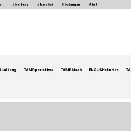
gah
# kalteng
# barabai
# balangan
# hst
Rkalteng
TABIRperistiwa
TABIRkisah
ENGLISHstories
TA
Ketika Pasien Dianggap Beban:
i
Runtuhnya Empati dan Etika Dokter