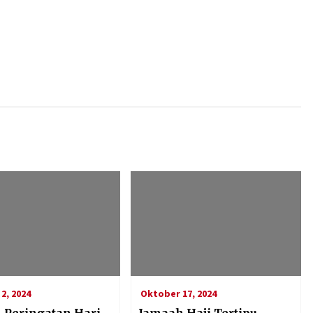
2, 2024
Oktober 17, 2024
 Peringatan Hari
Jamaah Haji Tertipu