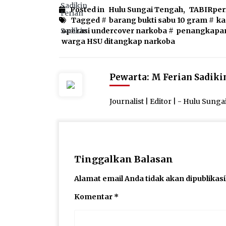
Posted in
Hulu Sungai Tengah
,
TABIRper
Tagged #
barang bukti sabu 10 gram
#
ka
operasi undercover narkoba
#
penangkapan
warga HSU ditangkap narkoba
Pewarta: M Ferian Sadiki
Journalist | Editor | - Hulu Sung
Tinggalkan Balasan
Alamat email Anda tidak akan dipublikas
Komentar
*