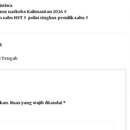
istiwa
sus narkoba Kalimantan 2024
#
 sabu HST
#
polisi ringkus pemilik sabu
#
n
ai Tengah
ikan.
Ruas yang wajib ditandai
*