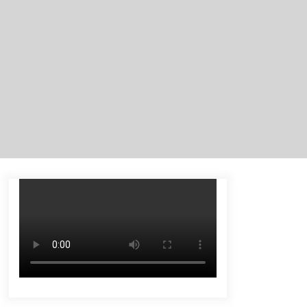
Tenggelam di Sungai Kajung
Agustus 6, 2026
Tingkatkan SDM Lokal, BIS Group
Luncurkan Program Pelatihan
Operator Alat Berat GTO
Agustus 6, 2026
Eksekusi Putusan PN, Kejari
Kotabaru Setor PNBP 400 Juta dari
Kasus Tambang Ilegal
Agustus 5, 2026
Pelajar di HST Musnahkan Barang
Bukti Kejaksaan, Ada Apa?
Agustus 4, 2026