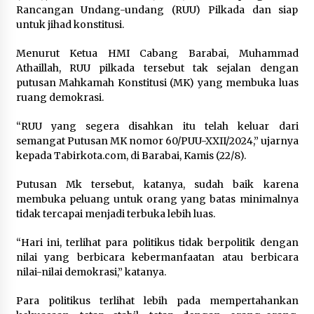
Pimpin Kunker ke Pemkab Gunung Kidul
Rancangan Undang-undang (RUU) Pilkada dan siap
Agustus 5, 2026
untuk jihad konstitusi.
Menurut Ketua HMI Cabang Barabai, Muhammad
Eksekusi Putusan PN, Kejari Kotabaru Setor
Athaillah, RUU pilkada tersebut tak sejalan dengan
PNBP 400 Juta dari Kasus Tambang Ilegal
putusan Mahkamah Konstitusi (MK) yang membuka luas
Agustus 5, 2026
ruang demokrasi.
Hadiri Forum Komunikasi dan Kemitraan BPJS,
“RUU yang segera disahkan itu telah keluar dari
Sekda Tapin Komitmen Tingkatkan Layanan
semangat Putusan MK nomor 60/PUU-XXII/2024,” ujarnya
Kesehatan
kepada Tabirkota.com, di Barabai, Kamis (22/8).
Agustus 4, 2026
Putusan Mk tersebut, katanya, sudah baik karena
Kejari HST Musnahkan Barang Bukti 27 Perkara
membuka peluang untuk orang yang batas minimalnya
Inkracht van Gewisjde
tidak tercapai menjadi terbuka lebih luas.
Agustus 4, 2026
“Hari ini, terlihat para politikus tidak berpolitik dengan
Pelajar di HST Musnahkan Barang Bukti
nilai yang berbicara kebermanfaatan atau berbicara
Kejaksaan, Ada Apa?
nilai-nilai demokrasi,” katanya.
Agustus 4, 2026
Para politikus terlihat lebih pada mempertahankan