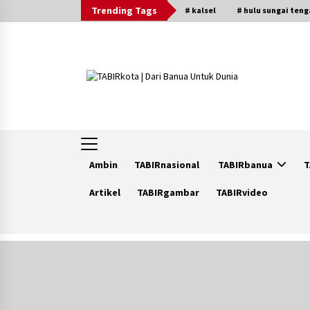
Skip
Trending Tags
# kalsel
# hulu sungai ten
to
content
Ambin
TABIRnasional
TABIRbanua
T
Artikel
TABIRgambar
TABIRvideo
Trending Now
Ketika Pasien Dianggap Beban:
Runtuhnya Empati dan Etika Dokte