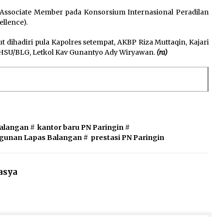
n Associate Member pada Konsorsium Internasional Peradilan
llence).
t dihadiri pula Kapolres setempat, AKBP Riza Muttaqin, Kajari
 HSU/BLG, Letkol Kav Gunantyo Ady Wiryawan.
(ra)
balangan
#
kantor baru PN Paringin
#
unan Lapas Balangan
#
prestasi PN Paringin
asya