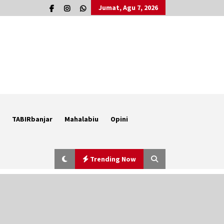
Jumat, Agu 7, 2026
TABIRbanjar
Mahalabiu
Opini
Trending Now
Cetak SDM Berkualitas, Bupati
Balangan Salurkan Bantuan