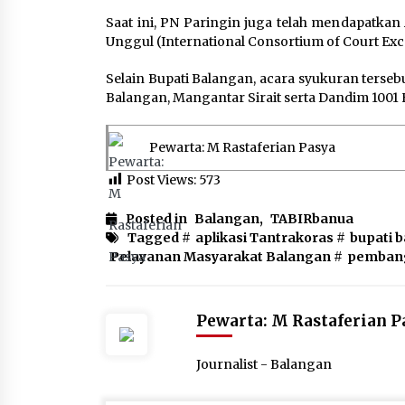
Saat ini, PN Paringin juga telah mendapatka
Unggul (International Consortium of Court Exce
Selain Bupati Balangan, acara syukuran tersebu
Balangan, Mangantar Sirait serta Dandim 1001
Pewarta: M Rastaferian Pasya
Post Views:
573
Posted in
Balangan
,
TABIRbanua
Tagged #
aplikasi Tantrakoras
#
bupati 
Pelayanan Masyarakat Balangan
#
pembang
Pewarta: M Rastaferian P
Journalist - Balangan