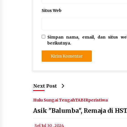
Situs Web
Simpan nama, email, dan situs w
berikutnya.
Next Post
Hulu Sungai Tengah
TABIRperistiwa
Asik "Balumba", Remaja di H
Sel Jul 30 , 2024