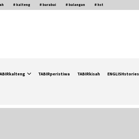
gah
# kalteng
# barabai
# balangan
# hst
ABIRkalteng
TABIRperistiwa
TABIRkisah
ENGLISHstories
Berenang bersama Empat
r
Temannya, Gadis di HST Tewas