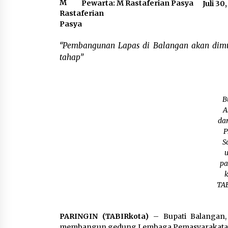
Pewarta: M Rastaferian Pasya
Juli 30
“Pembangunan Lapas di Balangan akan dimu
tahap”
B
A
dar
P
S
u
pa
k
TAB
PARINGIN (TABIRkota)
– Bupati Balangan,
membangun gedung Lembaga Pemasyarakatan 