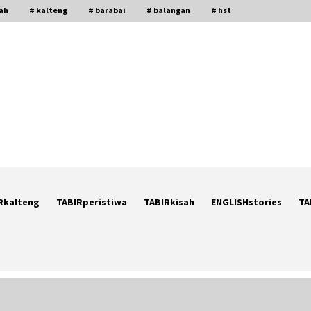
gah
# kalteng
# barabai
# balangan
# hst
Rkalteng
TABIRperistiwa
TABIRkisah
ENGLISHstories
TA