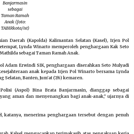
Banjarmasin
sebagai
Taman Ramah
Anak (foto:
TABIRkota/ist)
ian Daerah (Kapolda) Kalimantan Selatan (Kasel), Irjen Pol
setempat, Lynda Winarto memperoleh penghargaan Kak Seto
Mathilda sebagai Taman Ramah Anak.
ol Adam Erwindi SIK, penghargaan diserahkan Seto Mulyadi
kesejahteraan anak kepada Irjen Pol Winarto bersama Lynda
 Selatan, Banten, Jum’at (7/6) kemaren.
olisi (Aspol) Bina Brata Banjarmasin, dianggap sebagai
yang aman dan menyenangkan bagi anak-anak,” ujarnya di
el, katanya, menerima penghargaan tersebut dengan penuh
rah Kalsel mengucapkan terimakasih atas pengakuan kerja