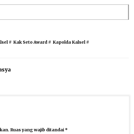
lsel
#
Kak Seto Award
#
Kapolda Kalsel
#
asya
ikan.
Ruas yang wajib ditandai
*