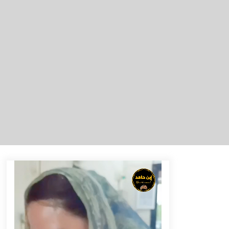
Berenang bersama Empat
Temannya, Gadis di HST Tewas
Tenggelam di Sungai Kajung
Agustus 6, 2026
Tingkatkan SDM Lokal, BIS Group
Luncurkan Program Pelatihan
Operator Alat Berat GTO
Agustus 6, 2026
Eksekusi Putusan PN, Kejari
Kotabaru Setor PNBP 400 Juta dari
Kasus Tambang Ilegal
Agustus 5, 2026
Pelajar di HST Musnahkan Barang
Bukti Kejaksaan, Ada Apa?
Agustus 4, 2026