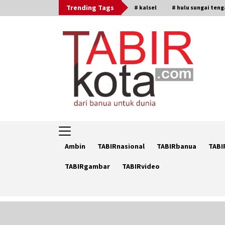
Skip
Trending Tags
# kalsel
# hulu sungai ten
to
content
Ambin
TABIRnasional
TABIRbanua
TABI
TABIRgambar
TABIRvideo
Trending Now