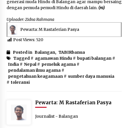
generasi muda Hindu di Balangan agar mampu bersaing
dengan pemuda pemudi Hindu di daerah lain.
(ra)
Uploader: Zidna Rahmana
Pewarta: M Rastaferian Pasya
Post Views:
520
Posted in
Balangan
,
TABIRbanua
Tagged #
agamawan Hindu
#
bupati balangan
#
India
#
Nepal
#
pemeluk agama
#
pendalaman ilmu agama
#
pengetahuan keagamaan
#
sumber daya manusia
#
toleransi
Pewarta: M Rastaferian Pasya
Journalist - Balangan