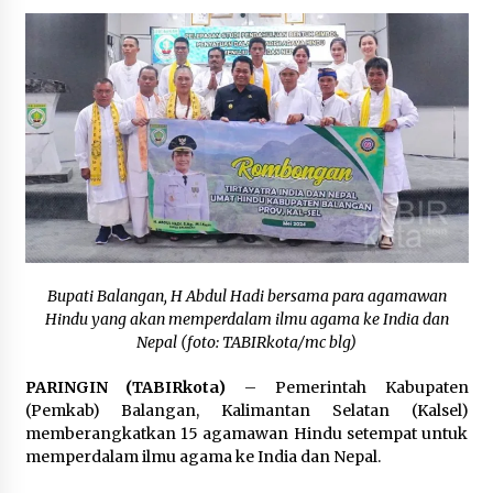
Balangan Pastikan Enam Prioritas
Pembangunan Tetap Berjalan
Agustus 4, 2026
Perkuat Tata Kelola Pemerintahan dan
Pelayanan Publik, Bupati Barito Utara Pimpin
Kaji Tiru ke DIY
Agustus 4, 2026
Bupati Balangan, H Abdul Hadi bersama para agamawan
Hindu yang akan memperdalam ilmu agama ke India dan
Nepal (foto: TABIRkota/mc blg)
PARINGIN (TABIRkota)
– Pemerintah Kabupaten
(Pemkab) Balangan, Kalimantan Selatan (Kalsel)
memberangkatkan 15 agamawan Hindu setempat untuk
memperdalam ilmu agama ke India dan Nepal.