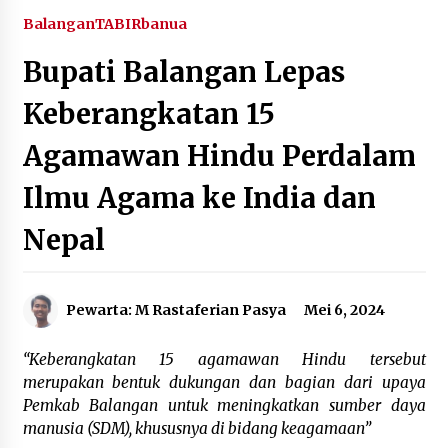
Agustus 5, 2026
Balangan
TABIRbanua
Bupati Balangan Lepas
Eksekusi Putusan PN, Kejari Kotabaru Setor
PNBP 400 Juta dari Kasus Tambang Ilegal
Keberangkatan 15
Agustus 5, 2026
Agamawan Hindu Perdalam
Hadiri Forum Komunikasi dan Kemitraan BPJS,
Sekda Tapin Komitmen Tingkatkan Layanan
Ilmu Agama ke India dan
Kesehatan
Agustus 4, 2026
Nepal
Kejari HST Musnahkan Barang Bukti 27 Perkara
Inkracht van Gewisjde
Agustus 4, 2026
Pewarta: M Rastaferian Pasya
Mei 6, 2024
Pelajar di HST Musnahkan Barang Bukti
“Keberangkatan 15 agamawan Hindu tersebut
Kejaksaan, Ada Apa?
merupakan bentuk dukungan dan bagian dari upaya
Agustus 4, 2026
Pemkab Balangan untuk meningkatkan sumber daya
manusia (SDM), khususnya di bidang keagamaan”
Dana Transfer Pusat Berkurang, Pemkab