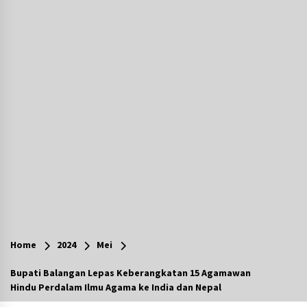
Agustus 6, 2026
Cetak SDM Berkualitas, Bupati Balangan
Salurkan Bantuan Pendidikan kepada 2.751
Santri
Agustus 6, 2026
Kembangkan Menu Pangan Lokal, TP PKK
Balangan Boyong Trofi Juara Pertama Lomba
B2SA Kalsel
Agustus 6, 2026
Tingkatkan SDM Lokal, BIS Group Luncurkan
Program Pelatihan Operator Alat Berat GTO
Agustus 6, 2026
HUT ke-51, Indocement Perkuat Inovasi dan
Keberlanjutan Masa Depan Lebih Hijau
Home
2024
Mei
Agustus 6, 2026
Bupati Balangan Lepas Keberangkatan 15 Agamawan
Hindu Perdalam Ilmu Agama ke India dan Nepal
Hari Kedua Kaji Tiru di DIY, Bupati Barito Utara
Pimpin Kunker ke Pemkab Gunung Kidul