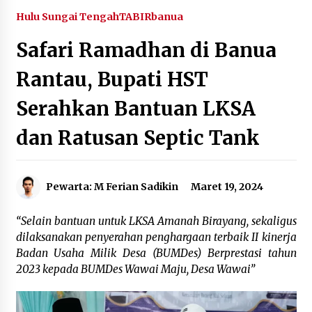
Agustus 6, 2026
Hulu Sungai Tengah
TABIRbanua
Safari Ramadhan di Banua
HUT ke-51, Indocement Perkuat Inovasi dan
Keberlanjutan Masa Depan Lebih Hijau
Rantau, Bupati HST
Agustus 6, 2026
Serahkan Bantuan LKSA
Hari Kedua Kaji Tiru di DIY, Bupati Barito Utara
Pimpin Kunker ke Pemkab Gunung Kidul
dan Ratusan Septic Tank
Agustus 5, 2026
Eksekusi Putusan PN, Kejari Kotabaru Setor
Pewarta: M Ferian Sadikin
Maret 19, 2024
PNBP 400 Juta dari Kasus Tambang Ilegal
Agustus 5, 2026
“Selain bantuan untuk LKSA Amanah Birayang, sekaligus
dilaksanakan penyerahan penghargaan terbaik II kinerja
Hadiri Forum Komunikasi dan Kemitraan BPJS,
Sekda Tapin Komitmen Tingkatkan Layanan
Badan Usaha Milik Desa (BUMDes) Berprestasi tahun
Kesehatan
2023 kepada BUMDes Wawai Maju, Desa Wawai”
Agustus 4, 2026
Kejari HST Musnahkan Barang Bukti 27 Perkara