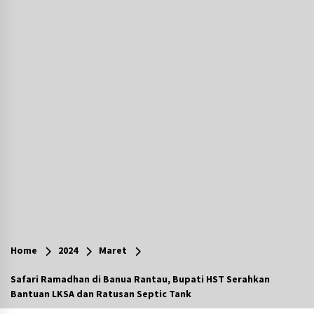
Agustus 7, 2026
Ketika Pasien Dianggap Beban: Runtuhnya
Empati dan Etika Dokter di Ruang Digital
Agustus 7, 2026
Berenang bersama Empat Temannya, Gadis di
HST Tewas Tenggelam di Sungai Kajung
Agustus 6, 2026
Cetak SDM Berkualitas, Bupati Balangan
Salurkan Bantuan Pendidikan kepada 2.751
Santri
Agustus 6, 2026
Kembangkan Menu Pangan Lokal, TP PKK
Balangan Boyong Trofi Juara Pertama Lomba
Home
2024
Maret
B2SA Kalsel
Agustus 6, 2026
Safari Ramadhan di Banua Rantau, Bupati HST Serahkan
Bantuan LKSA dan Ratusan Septic Tank
Tingkatkan SDM Lokal, BIS Group Luncurkan
Program Pelatihan Operator Alat Berat GTO