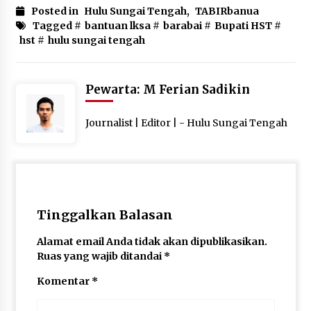
Posted in
Hulu Sungai Tengah
,
TABIRbanua
Tagged #
bantuan lksa
#
barabai
#
Bupati HST
#
hst
#
hulu sungai tengah
Pewarta: M Ferian Sadikin
Journalist | Editor | - Hulu Sungai Tengah
Tinggalkan Balasan
Alamat email Anda tidak akan dipublikasikan.
Ruas yang wajib ditandai
*
Komentar
*