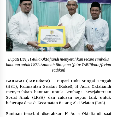
Inkracht van Gewisjde
Agustus 4, 2026
Pelajar di HST Musnahkan Barang Bukti
Kejaksaan, Ada Apa?
Agustus 4, 2026
Bupati HST, H Aulia Oktafiandi menyerahkan secara simbolis
bantuan untuk LKSA Amanah Birayang (foto: TABIRkota/ferian
sadikin)
BARABAI (TABIRkota)
– Bupati Hulu Sungai Tengah
(HST), Kalimantan Selatan (Kalsel), H Aulia Oktafiandi
menyerahkan bantuan untuk Lembaga Kesejahteraan
Sosial Anak (LKSA) dan ratusan septic tank untuk
beberapa desa di Kecamatan Batang Alai Selatan (BAS).
Bantuan tersebut diserahkan H Aulia Oktafiandi saat