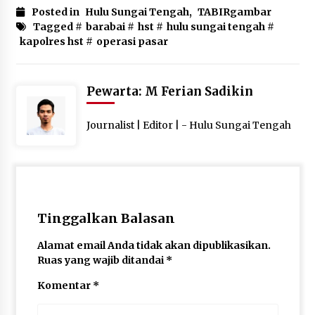
Pimpin Kunker ke Pemkab Gunung Kidul
Posted in
Hulu Sungai Tengah
,
TABIRgambar
Agustus 5, 2026
Tagged #
barabai
#
hst
#
hulu sungai tengah
#
kapolres hst
#
operasi pasar
Eksekusi Putusan PN, Kejari Kotabaru Setor
PNBP 400 Juta dari Kasus Tambang Ilegal
Agustus 5, 2026
Pewarta: M Ferian Sadikin
Hadiri Forum Komunikasi dan Kemitraan BPJS,
Journalist | Editor | - Hulu Sungai Tengah
Sekda Tapin Komitmen Tingkatkan Layanan
Kesehatan
Agustus 4, 2026
Kejari HST Musnahkan Barang Bukti 27 Perkara
Inkracht van Gewisjde
Agustus 4, 2026
Tinggalkan Balasan
Alamat email Anda tidak akan dipublikasikan.
Pelajar di HST Musnahkan Barang Bukti
Ruas yang wajib ditandai
*
Kejaksaan, Ada Apa?
Agustus 4, 2026
Komentar
*