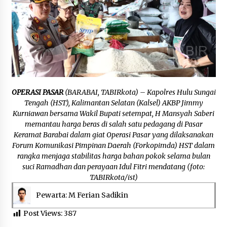
Agustus 6, 2026
Cetak SDM Berkualitas, Bupati Balangan
Salurkan Bantuan Pendidikan kepada 2.751
Santri
Agustus 6, 2026
Kembangkan Menu Pangan Lokal, TP PKK
Balangan Boyong Trofi Juara Pertama Lomba
OPERASI PASAR
(BARABAI, TABIRkota) – Kapolres Hulu Sungai
B2SA Kalsel
Tengah (HST), Kalimantan Selatan (Kalsel) AKBP Jimmy
Agustus 6, 2026
Kurniawan bersama Wakil Bupati setempat, H Mansyah Saberi
memantau harga beras di salah satu pedagang di Pasar
Tingkatkan SDM Lokal, BIS Group Luncurkan
Keramat Barabai dalam giat Operasi Pasar yang dilaksanakan
Program Pelatihan Operator Alat Berat GTO
Forum Komunikasi Pimpinan Daerah (Forkopimda) HST dalam
Agustus 6, 2026
rangka menjaga stabilitas harga bahan pokok selama bulan
suci Ramadhan dan perayaan Idul Fitri mendatang (foto:
HUT ke-51, Indocement Perkuat Inovasi dan
TABIRkota/ist)
Keberlanjutan Masa Depan Lebih Hijau
Pewarta: M Ferian Sadikin
Agustus 6, 2026
Post Views:
387
Hari Kedua Kaji Tiru di DIY, Bupati Barito Utara