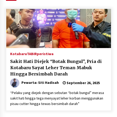
Agustus 6, 2026
HUT ke-51, Indocement Perkuat Inovasi dan
Keberlanjutan Masa Depan Lebih Hijau
Agustus 6, 2026
Hari Kedua Kaji Tiru di DIY, Bupati Barito Utara
Pimpin Kunker ke Pemkab Gunung Kidul
Agustus 5, 2026
Kotabaru
TABIRperistiwa
Sakit Hati Diejek “Botak Bungul”, Pria di
Eksekusi Putusan PN, Kejari Kotabaru Setor
Kotabaru Sayat Leher Teman Mabuk
PNBP 400 Juta dari Kasus Tambang Ilegal
Hingga Bersimbah Darah
Agustus 5, 2026
Pewarta: Siti Hadisah
September 26, 2025
Hadiri Forum Komunikasi dan Kemitraan BPJS,
“Pelaku yang diejek dengan sebutan “botak bungul” merasa
Sekda Tapin Komitmen Tingkatkan Layanan
sakit hati hingga tega menyayat leher korban menggunakan
Kesehatan
pisau cutter hingga tewas bersimbah darah”
Agustus 4, 2026
Kejari HST Musnahkan Barang Bukti 27 Perkara