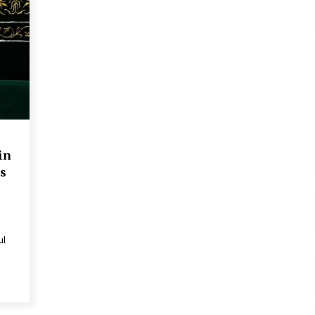
in
s
ul