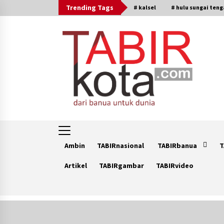
Skip
Trending Tags
# kalsel
# hulu sungai ten
to
content
Ambin
TABIRnasional
TABIRbanua
T
Artikel
TABIRgambar
TABIRvideo
Trending Now