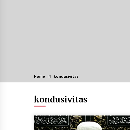
Ketika Pasien Dianggap Beban:
Runtuhnya Empati dan Etika Dokte
di Ruang Digital
Agustus 7, 2026
Kembangkan Menu Pangan Lokal,
TP PKK Balangan Boyong Trofi
Juara Pertama Lomba B2SA Kalsel
Agustus 6, 2026
Hari Kedua Kaji Tiru di DIY, Bupati
Barito Utara Pimpin Kunker ke
Pemkab Gunung Kidul
Home
kondusivitas
Agustus 5, 2026
Kejari HST Musnahkan Barang Buk
kondusivitas
27 Perkara Inkracht van Gewisjde
Agustus 4, 2026