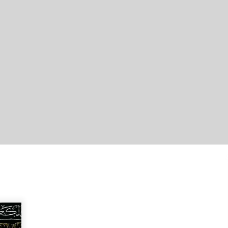
Berenang bersama Empat
r
Temannya, Gadis di HST Tewas
Tenggelam di Sungai Kajung
Agustus 6, 2026
Tingkatkan SDM Lokal, BIS Group
Luncurkan Program Pelatihan
Operator Alat Berat GTO
Agustus 6, 2026
Eksekusi Putusan PN, Kejari
Kotabaru Setor PNBP 400 Juta dari
Kasus Tambang Ilegal
Agustus 5, 2026
ti
Pelajar di HST Musnahkan Barang
Bukti Kejaksaan, Ada Apa?
Agustus 4, 2026