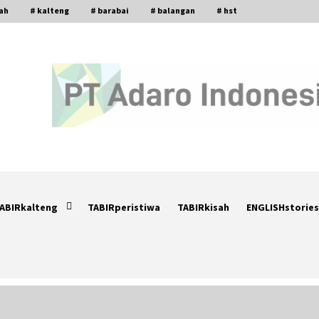
gah
# kalteng
# barabai
# balangan
# hst
ABIRkalteng
TABIRperistiwa
TABIRkisah
ENGLISHstories