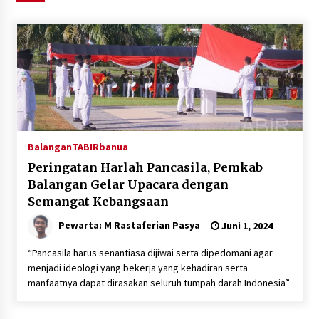
Agustus 6, 2026
HUT ke-51, Indocement Perkuat Inovasi dan
Keberlanjutan Masa Depan Lebih Hijau
Agustus 6, 2026
Hari Kedua Kaji Tiru di DIY, Bupati Barito Utara
Pimpin Kunker ke Pemkab Gunung Kidul
Agustus 5, 2026
Balangan
TABIRbanua
Peringatan Harlah Pancasila, Pemkab
Eksekusi Putusan PN, Kejari Kotabaru Setor
Balangan Gelar Upacara dengan
PNBP 400 Juta dari Kasus Tambang Ilegal
Semangat Kebangsaan
Agustus 5, 2026
Pewarta: M Rastaferian Pasya
Juni 1, 2024
Hadiri Forum Komunikasi dan Kemitraan BPJS,
“Pancasila harus senantiasa dijiwai serta dipedomani agar
Sekda Tapin Komitmen Tingkatkan Layanan
menjadi ideologi yang bekerja yang kehadiran serta
Kesehatan
manfaatnya dapat dirasakan seluruh tumpah darah Indonesia”
Agustus 4, 2026
Kejari HST Musnahkan Barang Bukti 27 Perkara