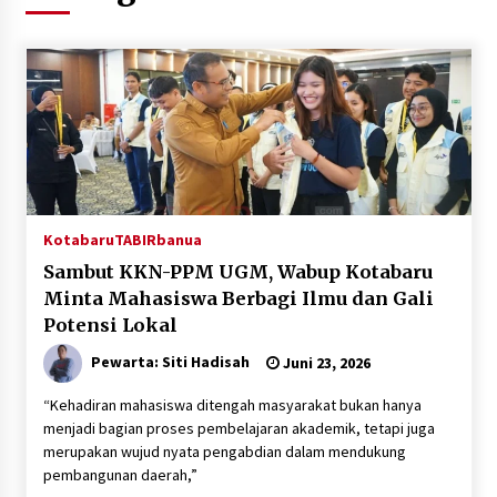
Agustus 6, 2026
HUT ke-51, Indocement Perkuat Inovasi dan
Keberlanjutan Masa Depan Lebih Hijau
Agustus 6, 2026
Hari Kedua Kaji Tiru di DIY, Bupati Barito Utara
Pimpin Kunker ke Pemkab Gunung Kidul
Agustus 5, 2026
Kotabaru
TABIRbanua
Sambut KKN-PPM UGM, Wabup Kotabaru
Eksekusi Putusan PN, Kejari Kotabaru Setor
Minta Mahasiswa Berbagi Ilmu dan Gali
PNBP 400 Juta dari Kasus Tambang Ilegal
Potensi Lokal
Agustus 5, 2026
Pewarta: Siti Hadisah
Juni 23, 2026
Hadiri Forum Komunikasi dan Kemitraan BPJS,
Sekda Tapin Komitmen Tingkatkan Layanan
“Kehadiran mahasiswa ditengah masyarakat bukan hanya
Kesehatan
menjadi bagian proses pembelajaran akademik, tetapi juga
Agustus 4, 2026
merupakan wujud nyata pengabdian dalam mendukung
pembangunan daerah,”
Kejari HST Musnahkan Barang Bukti 27 Perkara