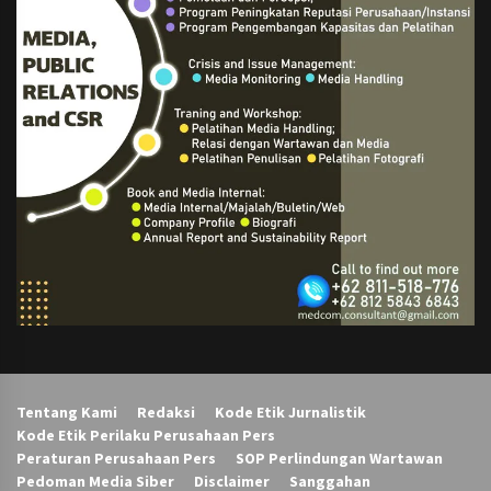
Tentang Kami
Redaksi
Kode Etik Jurnalistik
Kode Etik Perilaku Perusahaan Pers
Peraturan Perusahaan Pers
SOP Perlindungan Wartawan
Pedoman Media Siber
Disclaimer
Sanggahan