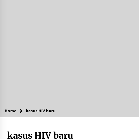
Agustus 7, 2026
Ketika Pasien Dianggap Beban: Runtuhnya
Empati dan Etika Dokter di Ruang Digital
Agustus 7, 2026
Berenang bersama Empat Temannya, Gadis di
HST Tewas Tenggelam di Sungai Kajung
Agustus 6, 2026
Cetak SDM Berkualitas, Bupati Balangan
Salurkan Bantuan Pendidikan kepada 2.751
Santri
Agustus 6, 2026
Kembangkan Menu Pangan Lokal, TP PKK
Balangan Boyong Trofi Juara Pertama Lomba
Home
kasus HIV baru
B2SA Kalsel
Agustus 6, 2026
kasus HIV baru
Tingkatkan SDM Lokal, BIS Group Luncurkan
Program Pelatihan Operator Alat Berat GTO