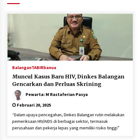
Agustus 6, 2026
HUT ke-51, Indocement Perkuat Inovasi dan
Keberlanjutan Masa Depan Lebih Hijau
Agustus 6, 2026
Hari Kedua Kaji Tiru di DIY, Bupati Barito Utara
Pimpin Kunker ke Pemkab Gunung Kidul
Agustus 5, 2026
Balangan
TABIRbanua
Muncul Kasus Baru HIV, Dinkes Balangan
Eksekusi Putusan PN, Kejari Kotabaru Setor
Gencarkan dan Perluas Skrining
PNBP 400 Juta dari Kasus Tambang Ilegal
Agustus 5, 2026
Pewarta: M Rastaferian Pasya
Februari 20, 2025
Hadiri Forum Komunikasi dan Kemitraan BPJS,
Sekda Tapin Komitmen Tingkatkan Layanan
“Dalam upaya pencegahan, Dinkes Balangan rutin melakukan
Kesehatan
pemeriksaan HIV/AIDS di berbagai sektor, termasuk
Agustus 4, 2026
perusahaan dan pekerja lepas yang memiliki risiko tinggi”
Kejari HST Musnahkan Barang Bukti 27 Perkara