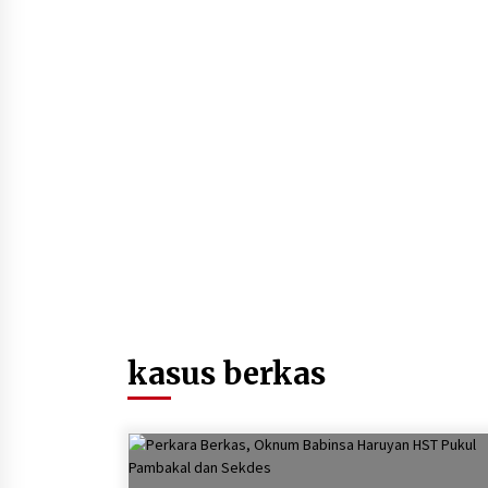
Pimpin Kaji Tiru ke Bantul DIY,
Wabup Barito Utara Pelajari Inovas
Sampah dan Edukasi Pranikah
Agustus 7, 2026
Cetak SDM Berkualitas, Bupati
Balangan Salurkan Bantuan
Pendidikan kepada 2.751 Santri
Agustus 6, 2026
HUT ke-51, Indocement Perkuat
Inovasi dan Keberlanjutan Masa
Depan Lebih Hijau
Agustus 6, 2026
Hadiri Forum Komunikasi dan
kasus berkas
Kemitraan BPJS, Sekda Tapin
Komitmen Tingkatkan Layanan
Kesehatan
Agustus 4, 2026