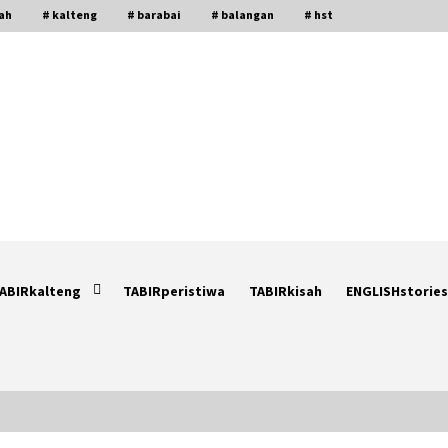
gah
# kalteng
# barabai
# balangan
# hst
ABIRkalteng
TABIRperistiwa
TABIRkisah
ENGLISHstories