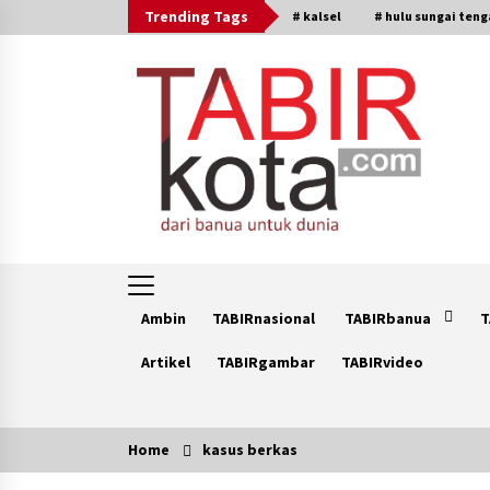
Skip
Trending Tags
# kalsel
# hulu sungai ten
to
content
Ambin
TABIRnasional
TABIRbanua
T
Artikel
TABIRgambar
TABIRvideo
Home
kasus berkas
Trending Now