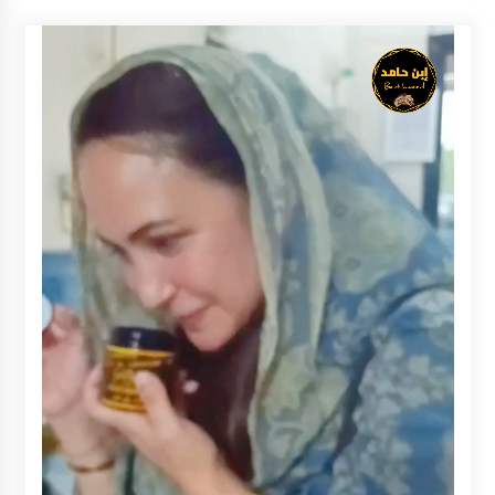
Kapuas Ajak Warga Kibarkan Merah Putih
Sepanjang Agustus
Agustus 3, 2026
Sambut HUT ke-81 RI, Bupati Barito Utara
Terbitkan Edaran Pemasangan Atribut Merah
Putih
Agustus 3, 2026