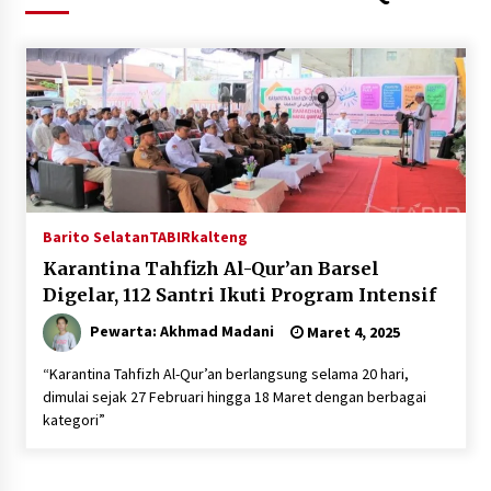
Agustus 4, 2026
Dana Transfer Pusat Berkurang, Pemkab
Balangan Pastikan Enam Prioritas
Pembangunan Tetap Berjalan
Agustus 4, 2026
Perkuat Tata Kelola Pemerintahan dan
Pelayanan Publik, Bupati Barito Utara Pimpin
Kaji Tiru ke DIY
Agustus 4, 2026
Barito Selatan
TABIRkalteng
Karantina Tahfizh Al-Qur’an Barsel
Antisipasi Karhutla, PT Pada Idi Gelar
Digelar, 112 Santri Ikuti Program Intensif
Penyuluhan dan Pasang Imbauan di Enam Desa
Binaan
Pewarta: Akhmad Madani
Maret 4, 2025
Agustus 4, 2026
“Karantina Tahfizh Al-Qur’an berlangsung selama 20 hari,
Usai KPPD Lemhanas, Bupati HST Berikan
dimulai sejak 27 Februari hingga 18 Maret dengan berbagai
Pelayanan Terbaik untuk Warga
kategori”
Agustus 3, 2026
Kobarkan Semangat Kebangsaan, Bupati