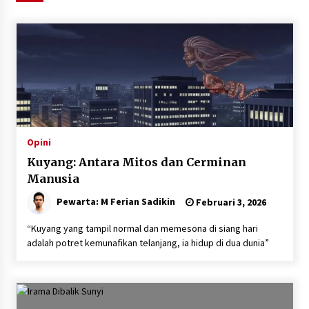
Agustus 6, 2026
HUT ke-51, Indocement Perkuat Inovasi dan
Keberlanjutan Masa Depan Lebih Hijau
Agustus 6, 2026
Hari Kedua Kaji Tiru di DIY, Bupati Barito Utara
Pimpin Kunker ke Pemkab Gunung Kidul
Agustus 5, 2026
Opini
Kuyang: Antara Mitos dan Cerminan
Eksekusi Putusan PN, Kejari Kotabaru Setor
Manusia
PNBP 400 Juta dari Kasus Tambang Ilegal
Pewarta: M Ferian Sadikin
Agustus 5, 2026
Februari 3, 2026
“Kuyang yang tampil normal dan memesona di siang hari
Hadiri Forum Komunikasi dan Kemitraan BPJS,
adalah potret kemunafikan telanjang, ia hidup di dua dunia”
Sekda Tapin Komitmen Tingkatkan Layanan
Kesehatan
Agustus 4, 2026
Kejari HST Musnahkan Barang Bukti 27 Perkara