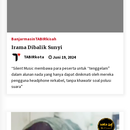
Inkracht van Gewisjde
Agustus 4, 2026
Pelajar di HST Musnahkan Barang Bukti
Kejaksaan, Ada Apa?
Agustus 4, 2026
Banjarmasin
TABIRkisah
Irama Dibalik Sunyi
TABIRkota
Juni 19, 2024
“Silent Music membawa para peserta untuk “tenggelam”
dalam alunan nada yang hanya dapat dinikmati oleh mereka
pengguna headphone nirkabel, tanpa khawatir soal polusi
suara”