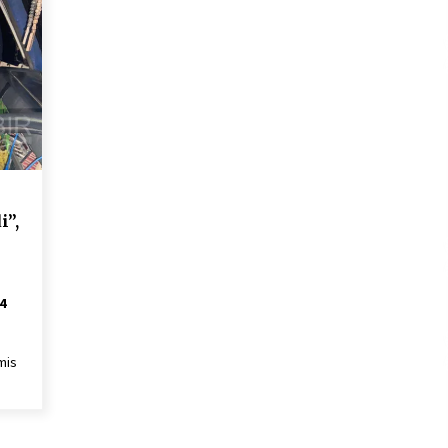
”,
4
mis