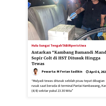
Hulu Sungai Tengah
TABIRperistiwa
Antarkan “Kambang Bamandi Mandi
Sopir Colt di HST Ditusuk Hingga
Tewas
Pewarta: M Ferian Sadikin
April 6, 202
“Mulyadi tewas ditusuk sebilah pisau tepat dibagian
rusuk saat berada di terminal Pantai Hambawang, Ka
(4/4) sekitar pukul 23.30 Wita”