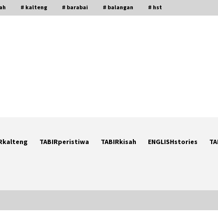
gah
# kalteng
# barabai
# balangan
# hst
Rkalteng
TABIRperistiwa
TABIRkisah
ENGLISHstories
TA