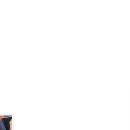
Ketika Pasien Dianggap Beban:
i
Runtuhnya Empati dan Etika Dokter
di Ruang Digital
Agustus 7, 2026
Kembangkan Menu Pangan Lokal,
TP PKK Balangan Boyong Trofi
Juara Pertama Lomba B2SA Kalsel
Agustus 6, 2026
Hari Kedua Kaji Tiru di DIY, Bupati
Barito Utara Pimpin Kunker ke
Pemkab Gunung Kidul
Agustus 5, 2026
Kejari HST Musnahkan Barang Bukti
27 Perkara Inkracht van Gewisjde
Agustus 4, 2026