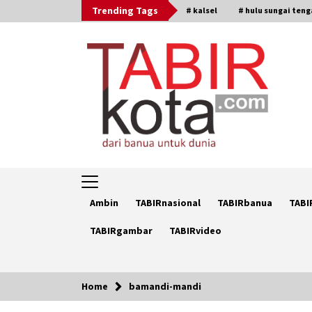
Skip
Trending Tags
# kalsel
# hulu sungai ten
to
content
Ambin
TABIRnasional
TABIRbanua
TABI
TABIRgambar
TABIRvideo
Home
bamandi-mandi
Trending Now