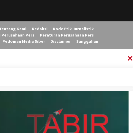
Tentang Kami
Redaksi
Kode Etik Jurnalistik
u Perusahaan Pers
Peraturan Perusahaan Pers
Pedoman Media Siber
Disclaimer
Sanggahan