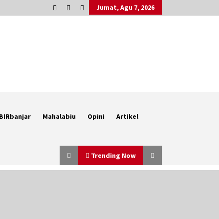
Jumat, Agu 7, 2026
BIRbanjar
Mahalabiu
Opini
Artikel
Trending Now
Cetak SDM Berkualitas, Bupati
Balangan Salurkan Bantuan