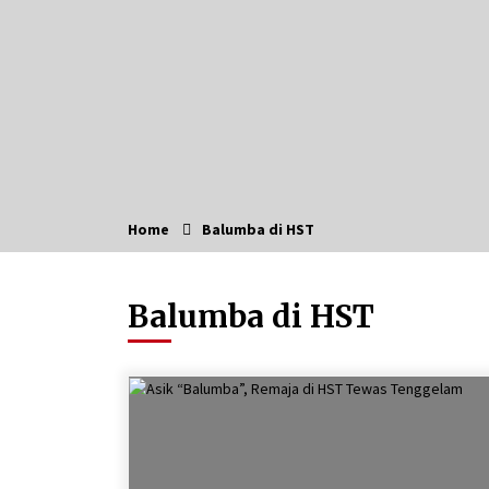
di Ruang Digital
Agustus 7, 2026
Kembangkan Menu Pangan Lokal,
TP PKK Balangan Boyong Trofi
Juara Pertama Lomba B2SA Kalsel
Agustus 6, 2026
Hari Kedua Kaji Tiru di DIY, Bupati
Barito Utara Pimpin Kunker ke
Pemkab Gunung Kidul
Home
Balumba di HST
Agustus 5, 2026
Kejari HST Musnahkan Barang Buk
Balumba di HST
27 Perkara Inkracht van Gewisjde
Agustus 4, 2026