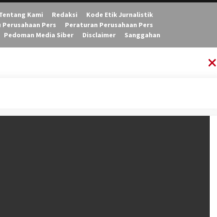
Tentang Kami
Redaksi
Kode Etik Jurnalistik
u Perusahaan Pers
Peraturan Perusahaan Pers
Pedoman Media Siber
Disclaimer
Sanggahan