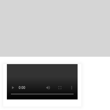
Pendidikan kepada 2.751 Santri
Agustus 6, 2026
HUT ke-51, Indocement Perkuat
Inovasi dan Keberlanjutan Masa
Depan Lebih Hijau
Agustus 6, 2026
Hadiri Forum Komunikasi dan
Kemitraan BPJS, Sekda Tapin
Komitmen Tingkatkan Layanan
Kesehatan
Agustus 4, 2026
Dana Transfer Pusat Berkurang,
Pemkab Balangan Pastikan Enam
Prioritas Pembangunan Tetap
Berjalan
Agustus 4, 2026