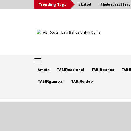
Skip
Trending Tags
# kalsel
# hulu sungai ten
to
content
Ambin
TABIRnasional
TABIRbanua
TABI
TABIRgambar
TABIRvideo
Trending Now
Ketika Pasien Dianggap Beban:
Runtuhnya Empati dan Etika Dokte