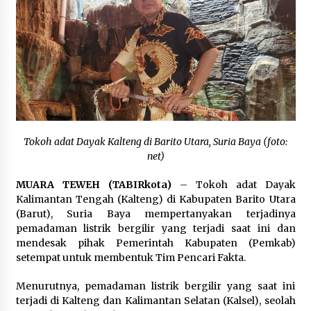
Inkracht van Gewisjde
Agustus 4, 2026
Pelajar di HST Musnahkan Barang Bukti
Kejaksaan, Ada Apa?
Agustus 4, 2026
Tokoh adat Dayak Kalteng di Barito Utara, Suria Baya (foto:
net)
MUARA TEWEH (TABIRkota)
– Tokoh adat Dayak
Kalimantan Tengah (Kalteng) di Kabupaten Barito Utara
(Barut), Suria Baya mempertanyakan terjadinya
pemadaman listrik bergilir yang terjadi saat ini dan
mendesak pihak Pemerintah Kabupaten (Pemkab)
setempat untuk membentuk Tim Pencari Fakta.
Menurutnya, pemadaman listrik bergilir yang saat ini
terjadi di Kalteng dan Kalimantan Selatan (Kalsel), seolah