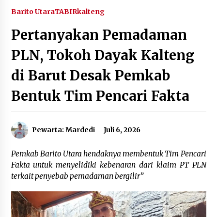
Agustus 6, 2026
Barito Utara
TABIRkalteng
Pertanyakan Pemadaman
HUT ke-51, Indocement Perkuat Inovasi dan
Keberlanjutan Masa Depan Lebih Hijau
PLN, Tokoh Dayak Kalteng
Agustus 6, 2026
di Barut Desak Pemkab
Hari Kedua Kaji Tiru di DIY, Bupati Barito Utara
Pimpin Kunker ke Pemkab Gunung Kidul
Bentuk Tim Pencari Fakta
Agustus 5, 2026
Eksekusi Putusan PN, Kejari Kotabaru Setor
Pewarta: Mardedi
Juli 6, 2026
PNBP 400 Juta dari Kasus Tambang Ilegal
Agustus 5, 2026
Pemkab Barito Utara hendaknya membentuk Tim Pencari
Fakta untuk menyelidiki kebenaran dari klaim PT PLN
Hadiri Forum Komunikasi dan Kemitraan BPJS,
Sekda Tapin Komitmen Tingkatkan Layanan
terkait penyebab pemadaman bergilir”
Kesehatan
Agustus 4, 2026
Kejari HST Musnahkan Barang Bukti 27 Perkara