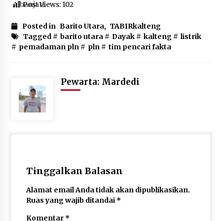
Post Views:
102
Posted in
Barito Utara
,
TABIRkalteng
Tagged #
barito utara
#
Dayak
#
kalteng
#
listrik
#
pemadaman pln
#
pln
#
tim pencari fakta
Pewarta: Mardedi
Tinggalkan Balasan
Alamat email Anda tidak akan dipublikasikan.
Ruas yang wajib ditandai
*
Komentar
*