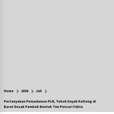
Agustus 7, 2026
Ketika Pasien Dianggap Beban: Runtuhnya
Empati dan Etika Dokter di Ruang Digital
Agustus 7, 2026
Berenang bersama Empat Temannya, Gadis di
HST Tewas Tenggelam di Sungai Kajung
Agustus 6, 2026
Cetak SDM Berkualitas, Bupati Balangan
Salurkan Bantuan Pendidikan kepada 2.751
Santri
Agustus 6, 2026
Kembangkan Menu Pangan Lokal, TP PKK
Balangan Boyong Trofi Juara Pertama Lomba
Home
2026
Juli
B2SA Kalsel
Agustus 6, 2026
Pertanyakan Pemadaman PLN, Tokoh Dayak Kalteng di
Barut Desak Pemkab Bentuk Tim Pencari Fakta
Tingkatkan SDM Lokal, BIS Group Luncurkan
Program Pelatihan Operator Alat Berat GTO