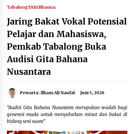
Agustus 5, 2026
Tabalong
TABIRbanua
Jaring Bakat Vokal Potensial
Eksekusi Putusan PN, Kejari Kotabaru Setor
PNBP 400 Juta dari Kasus Tambang Ilegal
Pelajar dan Mahasiswa,
Agustus 5, 2026
Pemkab Tabalong Buka
Hadiri Forum Komunikasi dan Kemitraan BPJS,
Sekda Tapin Komitmen Tingkatkan Layanan
Audisi Gita Bahana
Kesehatan
Agustus 4, 2026
Nusantara
Kejari HST Musnahkan Barang Bukti 27 Perkara
Inkracht van Gewisjde
Agustus 4, 2026
Pewarta: Ilham Ali Naufal
Juni 5, 2026
Pelajar di HST Musnahkan Barang Bukti
“Audisi Gita Bahana Nusantara merupakan wadah bagi
Kejaksaan, Ada Apa?
generasi muda untuk menyalurkan minat dan bakat di
Agustus 4, 2026
bidang seni suara”
Dana Transfer Pusat Berkurang, Pemkab