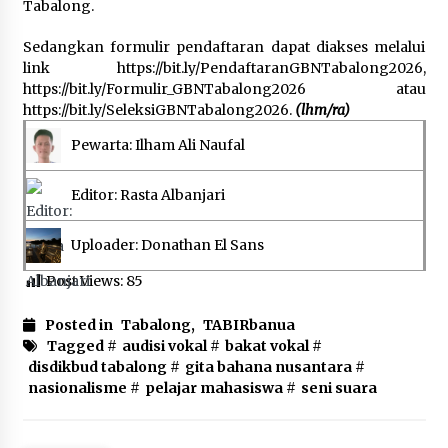
Tabalong.
Sedangkan formulir pendaftaran dapat diakses melalui
link https://bit.ly/PendaftaranGBNTabalong2026,
https://bit.ly/Formulir_GBNTabalong2026 atau
https://bit.ly/SeleksiGBNTabalong2026.
(lhm/ra)
Pewarta: Ilham Ali Naufal
Editor: Rasta Albanjari
Uploader: Donathan El Sans
Post Views:
85
Posted in
Tabalong
,
TABIRbanua
Tagged #
audisi vokal
#
bakat vokal
#
disdikbud tabalong
#
gita bahana nusantara
#
nasionalisme
#
pelajar mahasiswa
#
seni suara