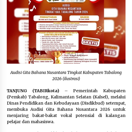
Balangan Pastikan Enam Prioritas
Pembangunan Tetap Berjalan
Agustus 4, 2026
Perkuat Tata Kelola Pemerintahan dan
Pelayanan Publik, Bupati Barito Utara Pimpin
Kaji Tiru ke DIY
Agustus 4, 2026
Audisi Gita Bahana Nusantara Tingkat Kabupaten Tabalong
2026 (ilustrasi)
TANJUNG (TABIRkota)
– Pemerintah Kabupaten
(Pemkab) Tabalong, Kalimantan Selatan (Kalsel), melalui
Dinas Pendidikan dan Kebudayaan (Disdikbud) setempat,
membuka Audisi Gita Bahana Nusantara 2026 untuk
menjaring bakat-bakat vokal potensial di kalangan
pelajar dan mahasiswa.