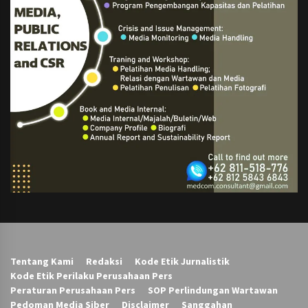
Tentang Kami
Redaksi
Kode Etik Jurnalistik
Kode Etik Perilaku Perusahaan Pers
Peraturan Perusahaan Pers
SOP Perlindungan Wartawan
Pedoman Media Siber
Disclaimer
Sanggahan