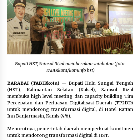
Inkracht van Gewisjde
Agustus 4, 2026
Pelajar di HST Musnahkan Barang Bukti
Kejaksaan, Ada Apa?
Agustus 4, 2026
Bupati HST, Samsul Rizal membacakan sambutan (foto:
TABIRkota/kominfo hst)
BARABAI (TABIRkota)
— Bupati Hulu Sungai Tengah
(HST), Kalimantan Selatan (Kalsel), Samsul Rizal
membuka high level meeting dan capacity building Tim
Percepatan dan Perluasan Digitalisasi Daerah (TP2DD)
untuk mendorong transformasi digital, di Hotel Rattan
Inn Banjarmasin, Kamis (4/6).
Menurutnya, pemerintah daerah memperkuat komitmen
untuk mendorong transformasi digital di HST.