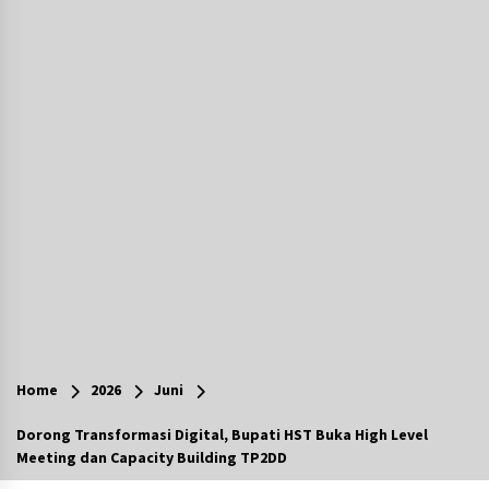
Agustus 7, 2026
Ketika Pasien Dianggap Beban: Runtuhnya
Empati dan Etika Dokter di Ruang Digital
Agustus 7, 2026
Berenang bersama Empat Temannya, Gadis di
HST Tewas Tenggelam di Sungai Kajung
Agustus 6, 2026
Cetak SDM Berkualitas, Bupati Balangan
Salurkan Bantuan Pendidikan kepada 2.751
Santri
Agustus 6, 2026
Kembangkan Menu Pangan Lokal, TP PKK
Balangan Boyong Trofi Juara Pertama Lomba
Home
2026
Juni
B2SA Kalsel
Agustus 6, 2026
Dorong Transformasi Digital, Bupati HST Buka High Level
Meeting dan Capacity Building TP2DD
Tingkatkan SDM Lokal, BIS Group Luncurkan
Program Pelatihan Operator Alat Berat GTO