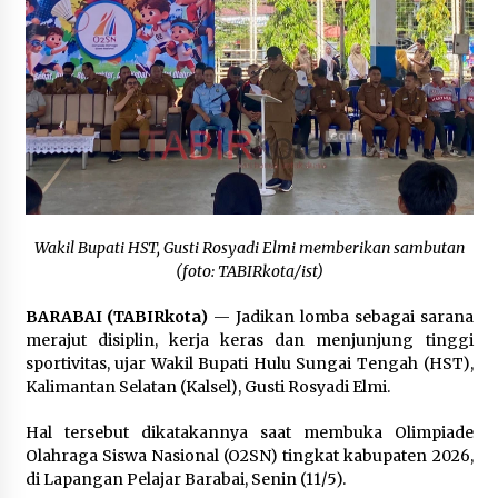
Inkracht van Gewisjde
Agustus 4, 2026
Pelajar di HST Musnahkan Barang Bukti
Kejaksaan, Ada Apa?
Agustus 4, 2026
Wakil Bupati HST, Gusti Rosyadi Elmi memberikan sambutan
(foto: TABIRkota/ist)
BARABAI (TABIRkota)
— Jadikan lomba sebagai sarana
merajut disiplin, kerja keras dan menjunjung tinggi
sportivitas, ujar Wakil Bupati Hulu Sungai Tengah (HST),
Kalimantan Selatan (Kalsel), Gusti Rosyadi Elmi.
Hal tersebut dikatakannya saat membuka Olimpiade
Olahraga Siswa Nasional (O2SN) tingkat kabupaten 2026,
di Lapangan Pelajar Barabai, Senin (11/5).