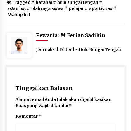
Tagged #
barabai
#
hulu sungai tengah
#
o2sn hst
#
olahraga siswa
#
pelajar
#
sportivitas
#
Wabup hst
Pewarta: M Ferian Sadikin
Journalist | Editor | - Hulu Sungai Tengah
Tinggalkan Balasan
Alamat email Anda tidak akan dipublikasikan.
Ruas yang wajib ditandai
*
Komentar
*