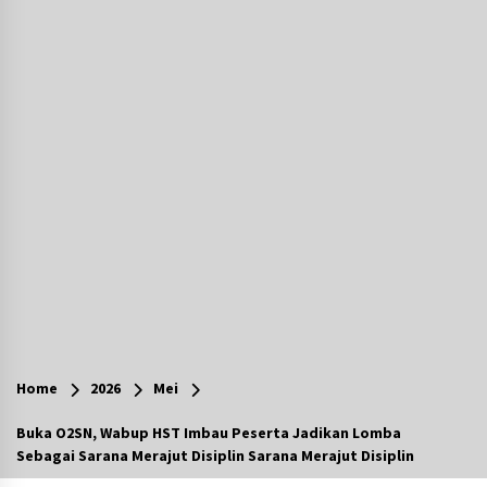
Agustus 7, 2026
Ketika Pasien Dianggap Beban: Runtuhnya
Empati dan Etika Dokter di Ruang Digital
Agustus 7, 2026
Berenang bersama Empat Temannya, Gadis di
HST Tewas Tenggelam di Sungai Kajung
Agustus 6, 2026
Cetak SDM Berkualitas, Bupati Balangan
Salurkan Bantuan Pendidikan kepada 2.751
Santri
Agustus 6, 2026
Kembangkan Menu Pangan Lokal, TP PKK
Balangan Boyong Trofi Juara Pertama Lomba
Home
2026
Mei
B2SA Kalsel
Agustus 6, 2026
Buka O2SN, Wabup HST Imbau Peserta Jadikan Lomba
Sebagai Sarana Merajut Disiplin Sarana Merajut Disiplin
Tingkatkan SDM Lokal, BIS Group Luncurkan
Program Pelatihan Operator Alat Berat GTO