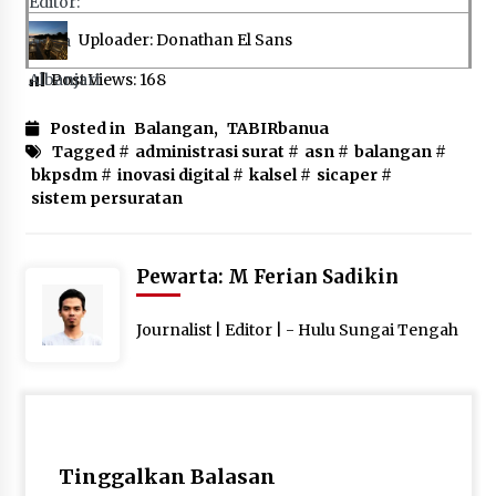
Uploader: Donathan El Sans
Post Views:
168
Posted in
Balangan
,
TABIRbanua
Tagged #
administrasi surat
#
asn
#
balangan
#
bkpsdm
#
inovasi digital
#
kalsel
#
sicaper
#
sistem persuratan
Pewarta: M Ferian Sadikin
Journalist | Editor | - Hulu Sungai Tengah
Tinggalkan Balasan