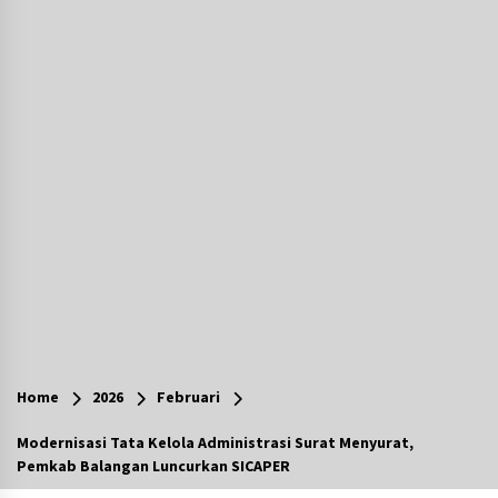
Agustus 7, 2026
Ketika Pasien Dianggap Beban: Runtuhnya
Empati dan Etika Dokter di Ruang Digital
Agustus 7, 2026
Berenang bersama Empat Temannya, Gadis di
HST Tewas Tenggelam di Sungai Kajung
Agustus 6, 2026
Cetak SDM Berkualitas, Bupati Balangan
Salurkan Bantuan Pendidikan kepada 2.751
Santri
Agustus 6, 2026
Kembangkan Menu Pangan Lokal, TP PKK
Balangan Boyong Trofi Juara Pertama Lomba
Home
2026
Februari
B2SA Kalsel
Agustus 6, 2026
Modernisasi Tata Kelola Administrasi Surat Menyurat,
Pemkab Balangan Luncurkan SICAPER
Tingkatkan SDM Lokal, BIS Group Luncurkan
Program Pelatihan Operator Alat Berat GTO