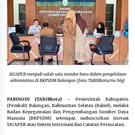
Inkracht van Gewisjde
Agustus 4, 2026
Pelajar di HST Musnahkan Barang Bukti
Kejaksaan, Ada Apa?
Agustus 4, 2026
SICAPER menjadi salah satu standar baru dalam pengelolaan
administrasi di BKPSDM Balangan (foto: TABIRkota/mc blg)
PARINGIN (TABIRkota) –
Pemerintah Kabupaten
(Pemkab) Balangan, Kalimantan Selatan (Kalsel), melalui
Badan Kepegawaian dan Pengembangan Sumber Daya
Manusia (BKPSDM) setempat, meluncurkan inovasi
SICAPER atau Sistem Informasi dan Catatan Persuratan.