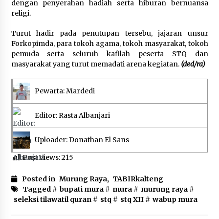
dengan penyerahan hadiah serta hiburan bernuansa
religi.
Turut hadir pada penutupan tersebu, jajaran unsur
Forkopimda, para tokoh agama, tokoh masyarakat, tokoh
pemuda serta seluruh kafilah peserta STQ dan
masyarakat yang turut memadati arena kegiatan.
(ded/ra)
Pewarta: Mardedi
Editor: Rasta Albanjari
Uploader: Donathan El Sans
Post Views:
215
Posted in
Murung Raya
,
TABIRkalteng
Tagged #
bupati mura
#
mura
#
murung raya
#
seleksi tilawatil quran
#
stq
#
stq XII
#
wabup mura