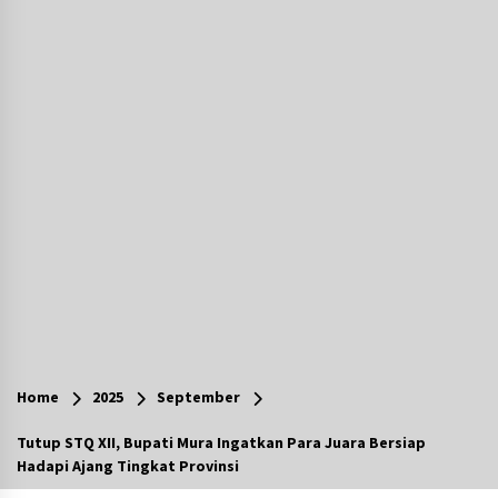
Agustus 7, 2026
Ketika Pasien Dianggap Beban: Runtuhnya
Empati dan Etika Dokter di Ruang Digital
Agustus 7, 2026
Berenang bersama Empat Temannya, Gadis di
HST Tewas Tenggelam di Sungai Kajung
Agustus 6, 2026
Cetak SDM Berkualitas, Bupati Balangan
Salurkan Bantuan Pendidikan kepada 2.751
Santri
Agustus 6, 2026
Kembangkan Menu Pangan Lokal, TP PKK
Balangan Boyong Trofi Juara Pertama Lomba
Home
2025
September
B2SA Kalsel
Agustus 6, 2026
Tutup STQ XII, Bupati Mura Ingatkan Para Juara Bersiap
Hadapi Ajang Tingkat Provinsi
Tingkatkan SDM Lokal, BIS Group Luncurkan
Program Pelatihan Operator Alat Berat GTO