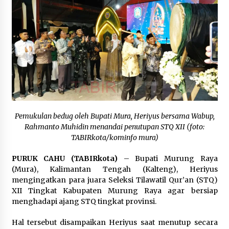
Inkracht van Gewisjde
Agustus 4, 2026
Pelajar di HST Musnahkan Barang Bukti
Kejaksaan, Ada Apa?
Agustus 4, 2026
Pemukulan bedug oleh Bupati Mura, Heriyus bersama Wabup,
Rahmanto Muhidin menandai penutupan STQ XII (foto:
TABIRkota/kominfo mura)
PURUK CAHU (TABIRkota)
– Bupati Murung Raya
(Mura), Kalimantan Tengah (Kalteng), Heriyus
mengingatkan para juara Seleksi Tilawatil Qur’an (STQ)
XII Tingkat Kabupaten Murung Raya agar bersiap
menghadapi ajang STQ tingkat provinsi.
Hal tersebut disampaikan Heriyus saat menutup secara