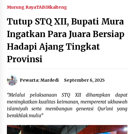
Agustus 6, 2026
Murung Raya
TABIRkalteng
Tutup STQ XII, Bupati Mura
HUT ke-51, Indocement Perkuat Inovasi dan
Keberlanjutan Masa Depan Lebih Hijau
Ingatkan Para Juara Bersiap
Agustus 6, 2026
Hadapi Ajang Tingkat
Hari Kedua Kaji Tiru di DIY, Bupati Barito Utara
Pimpin Kunker ke Pemkab Gunung Kidul
Provinsi
Agustus 5, 2026
Eksekusi Putusan PN, Kejari Kotabaru Setor
Pewarta: Mardedi
September 6, 2025
PNBP 400 Juta dari Kasus Tambang Ilegal
Agustus 5, 2026
“Melalui pelaksanaan STQ XII diharapkan dapat
meningkatkan kualitas keimanan, mempererat ukhuwah
Hadiri Forum Komunikasi dan Kemitraan BPJS,
Sekda Tapin Komitmen Tingkatkan Layanan
islamiyah serta membangun generasi Qur’ani yang
Kesehatan
berakhlak mulia”
Agustus 4, 2026
Kejari HST Musnahkan Barang Bukti 27 Perkara