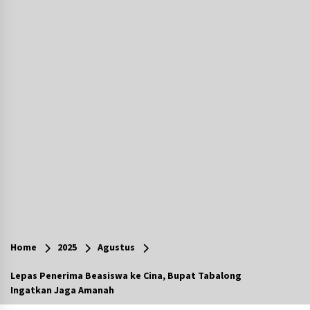
Agustus 7, 2026
Berenang bersama Empat Temannya, Gadis di
HST Tewas Tenggelam di Sungai Kajung
Agustus 6, 2026
Cetak SDM Berkualitas, Bupati Balangan
Salurkan Bantuan Pendidikan kepada 2.751
Santri
Agustus 6, 2026
Kembangkan Menu Pangan Lokal, TP PKK
Balangan Boyong Trofi Juara Pertama Lomba
B2SA Kalsel
Agustus 6, 2026
Tingkatkan SDM Lokal, BIS Group Luncurkan
Program Pelatihan Operator Alat Berat GTO
Home
2025
Agustus
Agustus 6, 2026
Lepas Penerima Beasiswa ke Cina, Bupat Tabalong
Ingatkan Jaga Amanah
HUT ke-51, Indocement Perkuat Inovasi dan
Keberlanjutan Masa Depan Lebih Hijau