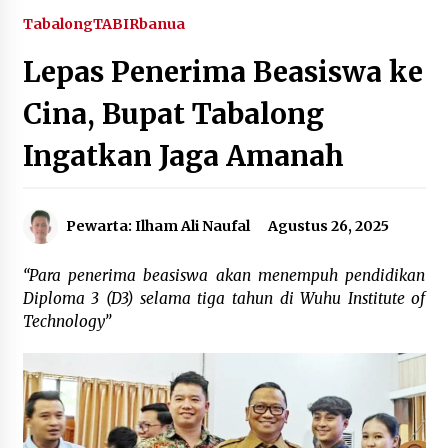
Agustus 6, 2026
Tabalong
TABIRbanua
Lepas Penerima Beasiswa ke
Hari Kedua Kaji Tiru di DIY, Bupati Barito Utara
Pimpin Kunker ke Pemkab Gunung Kidul
Cina, Bupat Tabalong
Agustus 5, 2026
Ingatkan Jaga Amanah
Eksekusi Putusan PN, Kejari Kotabaru Setor
PNBP 400 Juta dari Kasus Tambang Ilegal
Agustus 5, 2026
Pewarta: Ilham Ali Naufal
Agustus 26, 2025
Hadiri Forum Komunikasi dan Kemitraan BPJS,
Sekda Tapin Komitmen Tingkatkan Layanan
“Para penerima beasiswa akan menempuh pendidikan
Kesehatan
Diploma 3 (D3) selama tiga tahun di Wuhu Institute of
Agustus 4, 2026
Technology”
Kejari HST Musnahkan Barang Bukti 27 Perkara
Inkracht van Gewisjde
Agustus 4, 2026
Pelajar di HST Musnahkan Barang Bukti