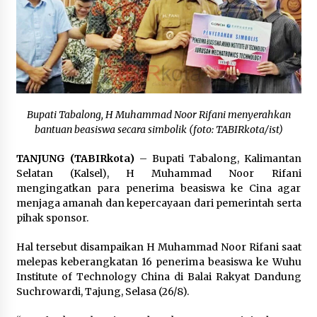
Kejaksaan, Ada Apa?
Agustus 4, 2026
Dana Transfer Pusat Berkurang, Pemkab
Balangan Pastikan Enam Prioritas
Pembangunan Tetap Berjalan
Agustus 4, 2026
Bupati Tabalong, H Muhammad Noor Rifani menyerahkan
bantuan beasiswa secara simbolik (foto: TABIRkota/ist)
TANJUNG (TABIRkota)
– Bupati Tabalong, Kalimantan
Selatan (Kalsel), H Muhammad Noor Rifani
mengingatkan para penerima beasiswa ke Cina agar
menjaga amanah dan kepercayaan dari pemerintah serta
pihak sponsor.
Hal tersebut disampaikan H Muhammad Noor Rifani saat
melepas keberangkatan 16 penerima beasiswa ke Wuhu
Institute of Technology China di Balai Rakyat Dandung
Suchrowardi, Tajung, Selasa (26/8).