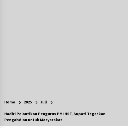
Agustus 7, 2026
Berenang bersama Empat Temannya, Gadis di
HST Tewas Tenggelam di Sungai Kajung
Agustus 6, 2026
Cetak SDM Berkualitas, Bupati Balangan
Salurkan Bantuan Pendidikan kepada 2.751
Santri
Agustus 6, 2026
Kembangkan Menu Pangan Lokal, TP PKK
Balangan Boyong Trofi Juara Pertama Lomba
B2SA Kalsel
Agustus 6, 2026
Tingkatkan SDM Lokal, BIS Group Luncurkan
Program Pelatihan Operator Alat Berat GTO
Home
2025
Juli
Agustus 6, 2026
Hadiri Pelantikan Pengurus PMI HST, Bupati Tegaskan
Pengabdian untuk Masyarakat
HUT ke-51, Indocement Perkuat Inovasi dan
Keberlanjutan Masa Depan Lebih Hijau