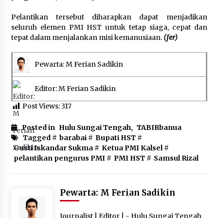
Pelantikan tersebut diharapkan dapat menjadikan
seluruh elemen PMI HST untuk tetap siaga, cepat dan
tepat dalam menjalankan misi kemanusiaan.
(fer)
Pewarta: M Ferian Sadikin
Editor: M Ferian Sadikin
Post Views:
317
Posted in
Hulu Sungai Tengah
,
TABIRbanua
Tagged #
barabai
#
Bupati HST
#
Gusti Iskandar Sukma
#
Ketua PMI Kalsel
#
pelantikan pengurus PMI
#
PMI HST
#
Samsul Rizal
Pewarta: M Ferian Sadikin
Journalist | Editor | - Hulu Sungai Tengah