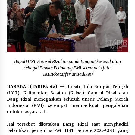
Kejaksaan, Ada Apa?
Agustus 4, 2026
Dana Transfer Pusat Berkurang, Pemkab
Balangan Pastikan Enam Prioritas
Pembangunan Tetap Berjalan
Agustus 4, 2026
Bupati HST, Samsul Rizal menandatangani kesepakatan
sebagai Dewan Pelindung PMI setempat (foto:
TABIRkota/ferian sadikin)
BARABAI (TABIRkota)
— Bupati Hulu Sungai Tengah
(HST), Kalimantan Selatan (Kalsel), Samsul Rizal atau
Bang Rizal menegaskan seluruh unsur Palang Merah
Indonesia (PMI) setempat memperkuat pengabdian
untuk masyarakat.
Hal tersebut dikatakan Bang Rizal saat menghadiri
pelantikan pengurus PMI HST periode 2025-2030 yang