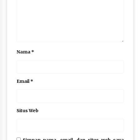
Nama
*
Email
*
Situs Web
Simpan nama, email, dan situs web saya