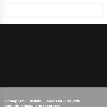
Tentang Kami
Redaksi
Kode Etik Jurnalistik
Kode Etik Perilaku Perusahaan Pers