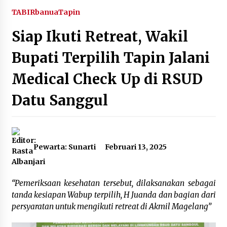
Agustus 6, 2026
TABIRbanua
Tapin
Siap Ikuti Retreat, Wakil
HUT ke-51, Indocement Perkuat Inovasi dan
Keberlanjutan Masa Depan Lebih Hijau
Bupati Terpilih Tapin Jalani
Agustus 6, 2026
Medical Check Up di RSUD
Hari Kedua Kaji Tiru di DIY, Bupati Barito Utara
Pimpin Kunker ke Pemkab Gunung Kidul
Datu Sanggul
Agustus 5, 2026
Eksekusi Putusan PN, Kejari Kotabaru Setor
PNBP 400 Juta dari Kasus Tambang Ilegal
Pewarta: Sunarti
Februari 13, 2025
Agustus 5, 2026
Hadiri Forum Komunikasi dan Kemitraan BPJS,
“Pemeriksaan kesehatan tersebut, dilaksanakan sebagai
Sekda Tapin Komitmen Tingkatkan Layanan
Kesehatan
tanda kesiapan Wabup terpilih, H Juanda dan bagian dari
Agustus 4, 2026
persyaratan untuk mengikuti retreat di Akmil Magelang”
Kejari HST Musnahkan Barang Bukti 27 Perkara