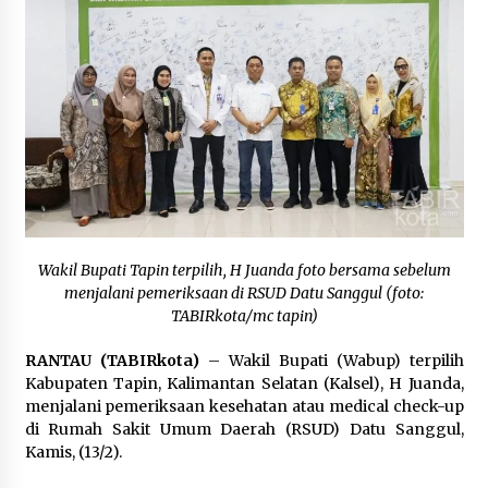
Inkracht van Gewisjde
Agustus 4, 2026
Pelajar di HST Musnahkan Barang Bukti
Kejaksaan, Ada Apa?
Agustus 4, 2026
Wakil Bupati Tapin terpilih, H Juanda foto bersama sebelum
menjalani pemeriksaan di RSUD Datu Sanggul (foto:
TABIRkota/mc tapin)
RANTAU (TABIRkota)
– Wakil Bupati (Wabup) terpilih
Kabupaten Tapin, Kalimantan Selatan (Kalsel), H Juanda,
menjalani pemeriksaan kesehatan atau medical check-up
di Rumah Sakit Umum Daerah (RSUD) Datu Sanggul,
Kamis, (13/2).