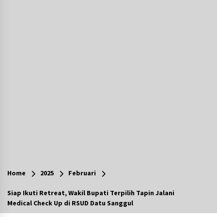
Agustus 7, 2026
Ketika Pasien Dianggap Beban: Runtuhnya
Empati dan Etika Dokter di Ruang Digital
Agustus 7, 2026
Berenang bersama Empat Temannya, Gadis di
HST Tewas Tenggelam di Sungai Kajung
Agustus 6, 2026
Cetak SDM Berkualitas, Bupati Balangan
Salurkan Bantuan Pendidikan kepada 2.751
Santri
Agustus 6, 2026
Kembangkan Menu Pangan Lokal, TP PKK
Balangan Boyong Trofi Juara Pertama Lomba
Home
2025
Februari
B2SA Kalsel
Agustus 6, 2026
Siap Ikuti Retreat, Wakil Bupati Terpilih Tapin Jalani
Medical Check Up di RSUD Datu Sanggul
Tingkatkan SDM Lokal, BIS Group Luncurkan
Program Pelatihan Operator Alat Berat GTO