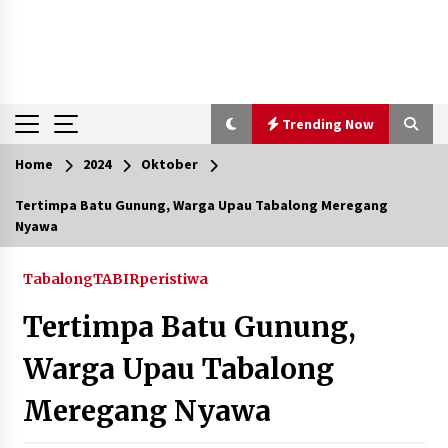
Trending Now
Home
2024
Oktober
Trending Now
Tertimpa Batu Gunung, Warga Upau Tabalong Meregang
Nyawa
Gubernur Kalsel Hadiri Germas Ceria di HST
Agustus 10, 2026
Tabalong
TABIRperistiwa
Tertimpa Batu Gunung,
Hadiri Germas Ceria 2026, Bupati HST Minta
Remaja Jauhi Narkoba
Warga Upau Tabalong
Agustus 10, 2026
Meregang Nyawa
Hadiri HUT Ke-1 Kodam XXII/Tambun Bungai,
Wabup Barito Utara Tegaskan Komitmen