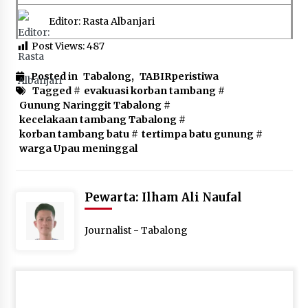
Editor: Rasta Albanjari
Post Views:
487
Posted in
Tabalong
,
TABIRperistiwa
Tagged #
evakuasi korban tambang
#
Gunung Naringgit Tabalong
#
kecelakaan tambang Tabalong
#
korban tambang batu
#
tertimpa batu gunung
#
warga Upau meninggal
Pewarta: Ilham Ali Naufal
Journalist - Tabalong