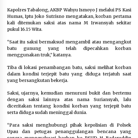
HST Tewas Tenggelam di Sungai Kajung
Agustus 6, 2026
Kapolres Tabalong, AKBP Wahyu Ismoyo J melalui PS Kasi
Humas, Iptu Joko Sutrisno mengatakan, korban pertama
kali ditemukan saksi atas nama M Irwansyah sekitar
Cetak SDM Berkualitas, Bupati Balangan
pukul 16.15 Wita.
Salurkan Bantuan Pendidikan kepada 2.751
Santri
Agustus 6, 2026
“Saat itu saksi bermaksud mengambil atau mengangkut
batu gunung yang telah dipecahkan korban
Kembangkan Menu Pangan Lokal, TP PKK
menggunakan truk,” katanya.
Balangan Boyong Trofi Juara Pertama Lomba
B2SA Kalsel
Tiba di lokasi penambangan batu, saksi melihat korban
Agustus 6, 2026
dalam kondisi terjepit batu yang diduga terjatuh saat
yang bersangkutan bekerja.
Tingkatkan SDM Lokal, BIS Group Luncurkan
Program Pelatihan Operator Alat Berat GTO
Saksi, ujarnya, kemudian menuruni bukit dan bertemu
Agustus 6, 2026
dengan saksi lainnya atas nama Suriansyah, lalu
diceritakan tentang kondisi korban yang terjepit batu
HUT ke-51, Indocement Perkuat Inovasi dan
serta diduga sudah meninggal dunia.
Keberlanjutan Masa Depan Lebih Hijau
Agustus 6, 2026
“Para saksi menghubungi pihak kepolisian di Polsek
Upau dan petugas penanggulangan bencana yang