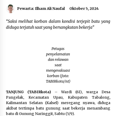
Perkuat Sinergi TNI
Agustus 10, 2026
Pewarta: Ilham Ali Naufal
Oktober 5, 2024
Hadiri HUT Ke-1 Kodam XXII/Tambun Bungai,
“Saksi melihat korban dalam kondisi terjepit batu yang
Wabup Barito Utara Tegaskan Komitmen
Perkuat Sinergi TNI
diduga terjatuh saat yang bersangkutan bekerja”
Agustus 10, 2026
Tutup LK II HMI Cabang Tanjung, Presidium MD
KAHMI Tabalong: Kader Harus Kritis Tapi Etis
Petugas
Agustus 10, 2026
penyelamatan
dan relawan
saat
Pimpin Kaji Tiru ke Bantul DIY, Wabup Barito
Utara Pelajari Inovasi Sampah dan Edukasi
mengevakuasi
Pranikah
korban (foto:
Agustus 7, 2026
TABIRkota/ist)
Ketika Pasien Dianggap Beban: Runtuhnya
TANJUNG (TABIRkota)
– Wardi (61), warga Desa
Empati dan Etika Dokter di Ruang Digital
Pangelak, Kecamatan Upau, Kabupaten Tabalong,
Agustus 7, 2026
Kalimantan Selatan (Kalsel) meregang nyawa, diduga
akibat tertimpa batu gunung saat bekerja menambang
batu di Gunung Naringgit, Sabtu (5/9).
Berenang bersama Empat Temannya, Gadis di