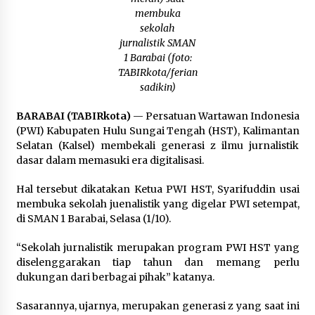
Kejaksaan, Ada Apa?
membuka
Agustus 4, 2026
sekolah
jurnalistik SMAN
Dana Transfer Pusat Berkurang, Pemkab
1 Barabai (foto:
Balangan Pastikan Enam Prioritas
TABIRkota/ferian
Pembangunan Tetap Berjalan
sadikin)
Agustus 4, 2026
BARABAI (TABIRkota)
— Persatuan Wartawan Indonesia
(PWI) Kabupaten Hulu Sungai Tengah (HST), Kalimantan
Selatan (Kalsel) membekali generasi z ilmu jurnalistik
dasar dalam memasuki era digitalisasi.
Hal tersebut dikatakan Ketua PWI HST, Syarifuddin usai
membuka sekolah juenalistik yang digelar PWI setempat,
di SMAN 1 Barabai, Selasa (1/10).
“Sekolah jurnalistik merupakan program PWI HST yang
diselenggarakan tiap tahun dan memang perlu
dukungan dari berbagai pihak” katanya.
Sasarannya, ujarnya, merupakan generasi z yang saat ini