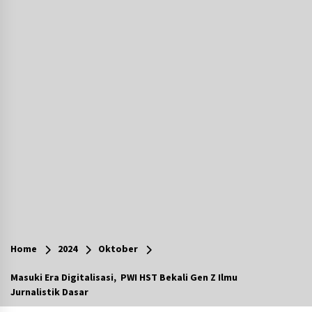
Agustus 7, 2026
Berenang bersama Empat Temannya, Gadis di
HST Tewas Tenggelam di Sungai Kajung
Agustus 6, 2026
Cetak SDM Berkualitas, Bupati Balangan
Salurkan Bantuan Pendidikan kepada 2.751
Santri
Agustus 6, 2026
Kembangkan Menu Pangan Lokal, TP PKK
Balangan Boyong Trofi Juara Pertama Lomba
B2SA Kalsel
Agustus 6, 2026
Tingkatkan SDM Lokal, BIS Group Luncurkan
Program Pelatihan Operator Alat Berat GTO
Home
2024
Oktober
Agustus 6, 2026
Masuki Era Digitalisasi, PWI HST Bekali Gen Z Ilmu
Jurnalistik Dasar
HUT ke-51, Indocement Perkuat Inovasi dan
Keberlanjutan Masa Depan Lebih Hijau