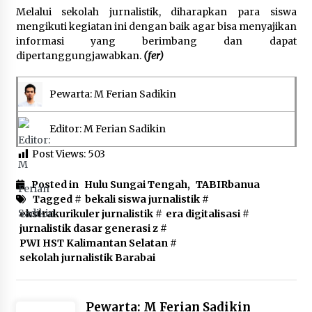
Melalui sekolah jurnalistik, diharapkan para siswa
mengikuti kegiatan ini dengan baik agar bisa menyajikan
informasi yang berimbang dan dapat
dipertanggungjawabkan.
(fer)
Pewarta: M Ferian Sadikin
Editor: M Ferian Sadikin
Post Views:
503
Posted in
Hulu Sungai Tengah
,
TABIRbanua
Tagged #
bekali siswa jurnalistik
#
ekstrakurikuler jurnalistik
#
era digitalisasi
#
jurnalistik dasar generasi z
#
PWI HST Kalimantan Selatan
#
sekolah jurnalistik Barabai
Pewarta: M Ferian Sadikin