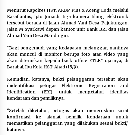
Pimpin Kunker ke Pemkab Gunung Kidul
Agustus 5, 2026
Menurut Kapolres HST, AKBP Pius X Aceng Loda melalui
Kasatlantas, Iptu Junaidi, tiga kamera tilang elektronik
tersebut berada di Jalan Ahmad Yani Desa Pajukungan,
Eksekusi Putusan PN, Kejari Kotabaru Setor
Jalan M Syarkawi depan kantor unit Bank BRI dan Jalan
PNBP 400 Juta dari Kasus Tambang Ilegal
Ahmad Yani Desa Mandingin.
Agustus 5, 2026
“Bagi pengemudi yang kedapatan melanggar, nantinya
Hadiri Forum Komunikasi dan Kemitraan BPJS,
akan muncul di monitor berupa foto atau video yang
Sekda Tapin Komitmen Tingkatkan Layanan
akan diteruskan kepada back office ETLE,” ujarnya, di
Kesehatan
Barabai, Ibu Kota HST, Ahad (15/9).
Agustus 4, 2026
Kemudian, katanya, bukti pelanggaran tersebut akan
Kejari HST Musnahkan Barang Bukti 27 Perkara
diidentifikasi petugas Elektronic Registration and
Inkracht van Gewisjde
Identification (ERI) untuk mengetahui identitas
Agustus 4, 2026
kendaraan dan pemiliknya.
Pelajar di HST Musnahkan Barang Bukti
“Setelah diketahui, petugas akan meneruskan surat
Kejaksaan, Ada Apa?
konfirmasi ke alamat pemilik kendaraan untuk
Agustus 4, 2026
memastikan pelanggaran yang dilakukan sesuai bukti,”
katanya.