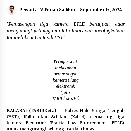
Agustus 6, 2026
Pewarta: M Ferian Sadikin
September 15, 2024
Cetak SDM Berkualitas, Bupati Balangan
“Pemasangan tiga kamera ETLE bertujuan agar
Salurkan Bantuan Pendidikan kepada 2.751
Santri
mengurangi pelanggaran lalu lintas dan meningkatkan
Agustus 6, 2026
Kamseltibcar Lantas di HST”
Kembangkan Menu Pangan Lokal, TP PKK
Balangan Boyong Trofi Juara Pertama Lomba
B2SA Kalsel
Petugas saat
Agustus 6, 2026
melakukan
pemasangan
Tingkatkan SDM Lokal, BIS Group Luncurkan
Program Pelatihan Operator Alat Berat GTO
kamera tilang
Agustus 6, 2026
elektronik
(foto:
TABIRkota/ist)
HUT ke-51, Indocement Perkuat Inovasi dan
Keberlanjutan Masa Depan Lebih Hijau
BARABAI (TABIRKota)
— Polres Hulu Sungai Tengah
Agustus 6, 2026
(HST), Kalimantan Selatan (Kalsel) memasang tiga
kamera Electronic Traffic Law Enforcement (ETLE)
Hari Kedua Kaji Tiru di DIY, Bupati Barito Utara
untuk mengurangi pelanggaran lalu lintas.