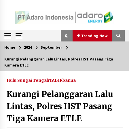
Trending Now
Home
2024
September
Trending Now
Kurangi Pelanggaran Lalu Lintas, Polres HST Pasang Tiga
Kamera ETLE
Pimpin Kaji Tiru ke Bantul DIY, Wabup Barito
Utara Pelajari Inovasi Sampah dan Edukasi
Pranikah
Hulu Sungai Tengah
TABIRbanua
Agustus 7, 2026
Kurangi Pelanggaran Lalu
Ketika Pasien Dianggap Beban: Runtuhnya
Empati dan Etika Dokter di Ruang Digital
Lintas, Polres HST Pasang
Agustus 7, 2026
Tiga Kamera ETLE
Berenang bersama Empat Temannya, Gadis di
HST Tewas Tenggelam di Sungai Kajung