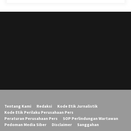
Tentang Kami
Redaksi
Kode Etik Jurnalistik
Kode Etik Perilaku Perusahaan Pers
Peraturan Perusahaan Pers
SOP Perlindungan Wartawan
Pedoman Media Siber
Disclaimer
Sanggahan