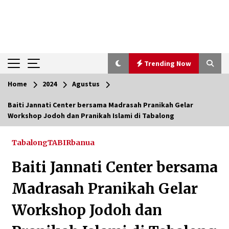
Trending Now
Home
2024
Agustus
Trending Now
Baiti Jannati Center bersama Madrasah Pranikah Gelar
Workshop Jodoh dan Pranikah Islami di Tabalong
Pimpin Kaji Tiru ke Bantul DIY, Wabup Barito
Utara Pelajari Inovasi Sampah dan Edukasi
Pranikah
Tabalong
TABIRbanua
Agustus 7, 2026
Baiti Jannati Center bersama
Ketika Pasien Dianggap Beban: Runtuhnya
Empati dan Etika Dokter di Ruang Digital
Madrasah Pranikah Gelar
Agustus 7, 2026
Workshop Jodoh dan
Berenang bersama Empat Temannya, Gadis di
HST Tewas Tenggelam di Sungai Kajung