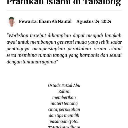
Pranikah Islami di Tabalong
Agustus 6, 2026
Cetak SDM Berkualitas, Bupati Balangan
Pewarta: Ilham Ali Naufal
Agustus 24, 2024
Salurkan Bantuan Pendidikan kepada 2.751
Santri
Agustus 6, 2026
“Workshop tersebut diharapkan dapat menjadi langkah
awal untuk membangun generasi muda yang lebih sadar
Kembangkan Menu Pangan Lokal, TP PKK
pentingnya mempersiapkan pernikahan secara Islami
Balangan Boyong Trofi Juara Pertama Lomba
serta membina rumah tangga yang harmonis dan sesuai
B2SA Kalsel
Agustus 6, 2026
dengan tuntunan agama”
Tingkatkan SDM Lokal, BIS Group Luncurkan
Program Pelatihan Operator Alat Berat GTO
Agustus 6, 2026
Ustadz Faizal Abu
Zahra
memberikan
HUT ke-51, Indocement Perkuat Inovasi dan
materi tentang
Keberlanjutan Masa Depan Lebih Hijau
cinta, pernikahan
Agustus 6, 2026
dan tips memilih
pasangan (foto:
Hari Kedua Kaji Tiru di DIY, Bupati Barito Utara
TABIRkota/ilham