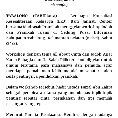
Pimpin Kunker ke Pemkab Gunung Kidul
ali naufal)
Agustus 5, 2026
TABALONG (TABIRkota)
– Lembaga Konsultasi
Kesejahteraan Keluarga (LK3) Baiti Jannati Center
Eksekusi Putusan PN, Kejari Kotabaru Setor
PNBP 400 Juta dari Kasus Tambang Ilegal
bersama Madrasah Pranikah menggelar workshop Jodoh
Agustus 5, 2026
dan Pranikah Islami di Gedung Pusat Informasi
Kabupaten Tabalong, Kalimantan Selatan (Kalsel), Sabtu
(24/8).
Hadiri Forum Komunikasi dan Kemitraan BPJS,
Sekda Tapin Komitmen Tingkatkan Layanan
Kesehatan
Workshop dengan tema All About Cinta dan Jodoh Agar
Agustus 4, 2026
Kamu Bahagia dan Ga Salah Pilih tersebut, digelar untuk
umum terutama para mahasiswa dan pemuda, agar
Kejari HST Musnahkan Barang Bukti 27 Perkara
mendapat pemahaman lebih mendalam seputar jodoh
Inkracht van Gewisjde
serta pentingnya pendidikan pranikah.
Agustus 4, 2026
Dalam workshop tersebut, hadir ustadz Faizal Abu Zahra
sebagai pembicara utama yang membahas topik-topik
Pelajar di HST Musnahkan Barang Bukti
penting seputar cinta, pernikahan dan tips memilih
Kejaksaan, Ada Apa?
pasangan yang tepat.
Agustus 4, 2026
Menurut Panitia Pelaksana, Hendra, dengan adanya