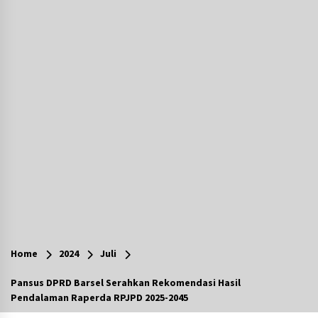
Agustus 7, 2026
Ketika Pasien Dianggap Beban: Runtuhnya
Empati dan Etika Dokter di Ruang Digital
Agustus 7, 2026
Berenang bersama Empat Temannya, Gadis di
HST Tewas Tenggelam di Sungai Kajung
Agustus 6, 2026
Cetak SDM Berkualitas, Bupati Balangan
Salurkan Bantuan Pendidikan kepada 2.751
Santri
Agustus 6, 2026
Kembangkan Menu Pangan Lokal, TP PKK
Balangan Boyong Trofi Juara Pertama Lomba
Home
2024
Juli
B2SA Kalsel
Agustus 6, 2026
Pansus DPRD Barsel Serahkan Rekomendasi Hasil
Pendalaman Raperda RPJPD 2025-2045
Tingkatkan SDM Lokal, BIS Group Luncurkan
Program Pelatihan Operator Alat Berat GTO