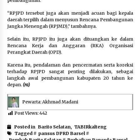
pembangunan.
“RPJPD tersebut juga akan menjadi acuan bagi kepala
daerah terpilih dalam menyusun Rencana Pembangunan
Jangka Menengah (RPJMD),” tambahnya.
Selain itu, RPJPD itu juga akan dituangkan ke dalam
Rencana Kerja dan Anggaran (RKA) Organisasi
Perangkat Daerah (OPD).
Karena itu, pendalaman dan pencermatan serta koreksi
terhadap RPJPD sangat penting dilakukan, sebagai
langkah awal pembangunan kabupaten 20 tahun ke
depan.
(ra)
Pewarta: Akhmad Madani
Post Views:
442
Posted in
Barito Selatan
,
TABIRkalteng
Tagged #
pansus DPRD Barsel
#
Pemkab Barito Selatan
#
Perbaikan Raperda Barsel