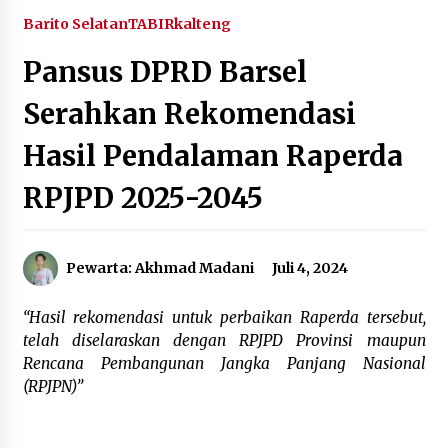
Agustus 6, 2026
Barito Selatan
TABIRkalteng
Pansus DPRD Barsel
HUT ke-51, Indocement Perkuat Inovasi dan
Keberlanjutan Masa Depan Lebih Hijau
Serahkan Rekomendasi
Agustus 6, 2026
Hasil Pendalaman Raperda
Hari Kedua Kaji Tiru di DIY, Bupati Barito Utara
Pimpin Kunker ke Pemkab Gunung Kidul
RPJPD 2025-2045
Agustus 5, 2026
Eksekusi Putusan PN, Kejari Kotabaru Setor
Pewarta: Akhmad Madani
Juli 4, 2024
PNBP 400 Juta dari Kasus Tambang Ilegal
Agustus 5, 2026
“Hasil rekomendasi untuk perbaikan Raperda tersebut,
telah diselaraskan dengan RPJPD Provinsi maupun
Hadiri Forum Komunikasi dan Kemitraan BPJS,
Sekda Tapin Komitmen Tingkatkan Layanan
Rencana Pembangunan Jangka Panjang Nasional
Kesehatan
(RPJPN)”
Agustus 4, 2026
Kejari HST Musnahkan Barang Bukti 27 Perkara