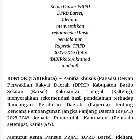
Inkracht van Gewisjde
Ketua Pansus PRJPD
Agustus 4, 2026
DPRD Barsel,
Ideham,
Pelajar di HST Musnahkan Barang Bukti
menyerahkan
Kejaksaan, Ada Apa?
rekomendasi hasil
Agustus 4, 2026
pendalaman
Raperda TPJPD
2025-2045 (foto:
TABIRkota/akhmad
madani)
BUNTOK (TABIRkota)
– Panitia Khusus (Pansus) Dewan
Perwakilan Rakyat Daerah (DPRD) Kabupaten Barito
Selatan (Barsel), Kalimantan Tengah (Kalteng),
menyerahkan rekomendasi hasil pendalaman terhadap
Rancangan Peraturan Daerah (Raperda) tentang
Rencana Pembangunan Jangka Panjang Daerah (RPJPD)
2025-2045 kepada Pemerintah Kabupaten (Pemkab)
setempat, Kamis (4/7).
Menurut Ketua Pansus PRJPD DPRD Barsel, Ideham,