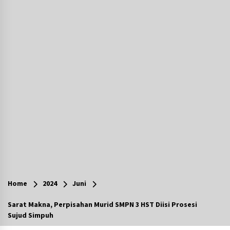
Agustus 6, 2026
Cetak SDM Berkualitas, Bupati Balangan
Salurkan Bantuan Pendidikan kepada 2.751
Santri
Agustus 6, 2026
Kembangkan Menu Pangan Lokal, TP PKK
Balangan Boyong Trofi Juara Pertama Lomba
B2SA Kalsel
Agustus 6, 2026
Tingkatkan SDM Lokal, BIS Group Luncurkan
Program Pelatihan Operator Alat Berat GTO
Agustus 6, 2026
HUT ke-51, Indocement Perkuat Inovasi dan
Keberlanjutan Masa Depan Lebih Hijau
Home
2024
Juni
Agustus 6, 2026
Sarat Makna, Perpisahan Murid SMPN 3 HST Diisi Prosesi
Sujud Simpuh
Hari Kedua Kaji Tiru di DIY, Bupati Barito Utara
Pimpin Kunker ke Pemkab Gunung Kidul