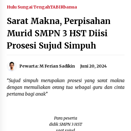
Agustus 5, 2026
Hulu Sungai Tengah
TABIRbanua
Sarat Makna, Perpisahan
Eksekusi Putusan PN, Kejari Kotabaru Setor
PNBP 400 Juta dari Kasus Tambang Ilegal
Murid SMPN 3 HST Diisi
Agustus 5, 2026
Prosesi Sujud Simpuh
Hadiri Forum Komunikasi dan Kemitraan BPJS,
Sekda Tapin Komitmen Tingkatkan Layanan
Kesehatan
Agustus 4, 2026
Pewarta: M Ferian Sadikin
Juni 20, 2024
Kejari HST Musnahkan Barang Bukti 27 Perkara
Inkracht van Gewisjde
“Sujud simpuh merupakan prosesi yang sarat makna
Agustus 4, 2026
dengan memuliakan orang tua sebagai guru dan cinta
pertama bagi anak”
Pelajar di HST Musnahkan Barang Bukti
Kejaksaan, Ada Apa?
Agustus 4, 2026
Para peserta
didik SMPN 3 HST
Dana Transfer Pusat Berkurang, Pemkab
saat sujud