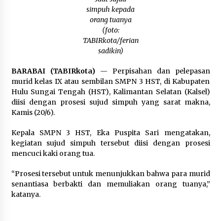
Balangan Pastikan Enam Prioritas
simpuh kepada
Pembangunan Tetap Berjalan
orang tuanya
Agustus 4, 2026
(foto:
TABIRkota/ferian
Perkuat Tata Kelola Pemerintahan dan
Pelayanan Publik, Bupati Barito Utara Pimpin
sadikin)
Kaji Tiru ke DIY
Agustus 4, 2026
BARABAI (TABIRkota)
— Perpisahan dan pelepasan
murid kelas IX atau sembilan SMPN 3 HST, di Kabupaten
Hulu Sungai Tengah (HST), Kalimantan Selatan (Kalsel)
diisi dengan prosesi sujud simpuh yang sarat makna,
Kamis (20/6).
Kepala SMPN 3 HST, Eka Puspita Sari mengatakan,
kegiatan sujud simpuh tersebut diisi dengan prosesi
mencuci kaki orang tua.
“Prosesi tersebut untuk menunjukkan bahwa para murid
senantiasa berbakti dan memuliakan orang tuanya,”
katanya.