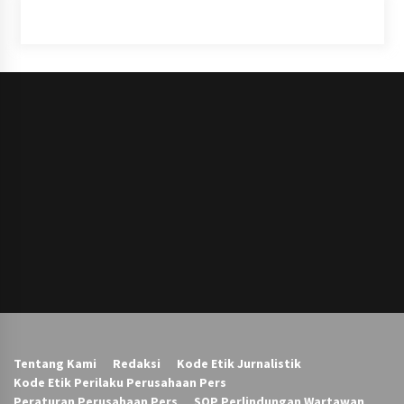
Tentang Kami
Redaksi
Kode Etik Jurnalistik
Kode Etik Perilaku Perusahaan Pers
Peraturan Perusahaan Pers
SOP Perlindungan Wartawan