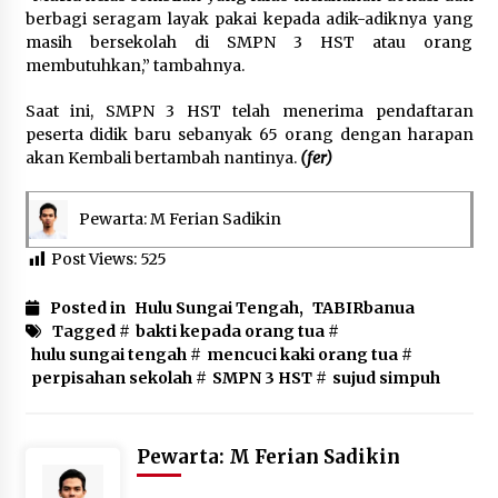
berbagi seragam layak pakai kepada adik-adiknya yang
masih bersekolah di SMPN 3 HST atau orang
membutuhkan,” tambahnya.
Saat ini, SMPN 3 HST telah menerima pendaftaran
peserta didik baru sebanyak 65 orang dengan harapan
akan Kembali bertambah nantinya.
(fer)
Pewarta: M Ferian Sadikin
Post Views:
525
Posted in
Hulu Sungai Tengah
,
TABIRbanua
Tagged #
bakti kepada orang tua
#
hulu sungai tengah
#
mencuci kaki orang tua
#
perpisahan sekolah
#
SMPN 3 HST
#
sujud simpuh
Pewarta: M Ferian Sadikin