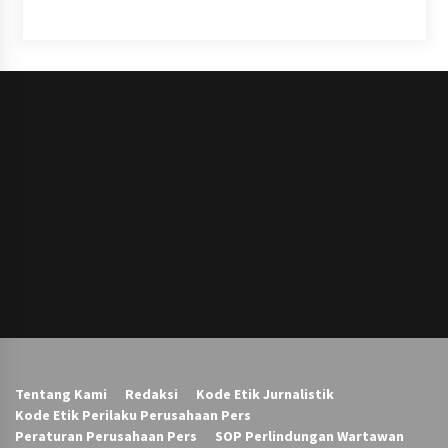
Tentang Kami
Redaksi
Kode Etik Jurnalistik
Kode Etik Perilaku Perusahaan Pers
Peraturan Perusahaan Pers
SOP Perlindungan Wartawan