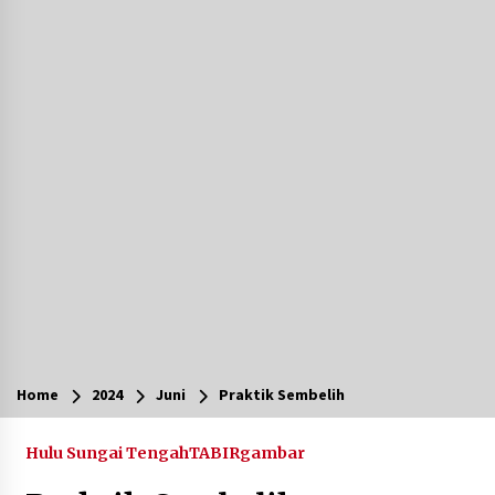
Agustus 7, 2026
Ketika Pasien Dianggap Beban: Runtuhnya
Empati dan Etika Dokter di Ruang Digital
Agustus 7, 2026
Berenang bersama Empat Temannya, Gadis di
HST Tewas Tenggelam di Sungai Kajung
Agustus 6, 2026
Cetak SDM Berkualitas, Bupati Balangan
Salurkan Bantuan Pendidikan kepada 2.751
Santri
Agustus 6, 2026
Kembangkan Menu Pangan Lokal, TP PKK
Balangan Boyong Trofi Juara Pertama Lomba
Home
2024
Juni
Praktik Sembelih
B2SA Kalsel
Agustus 6, 2026
Hulu Sungai Tengah
TABIRgambar
Tingkatkan SDM Lokal, BIS Group Luncurkan
Program Pelatihan Operator Alat Berat GTO