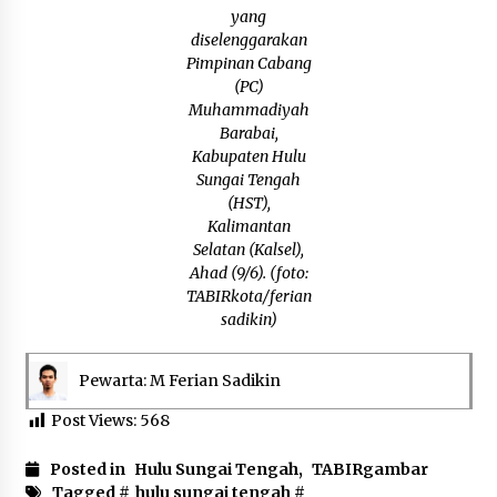
Inkracht van Gewisjde
yang
Agustus 4, 2026
diselenggarakan
Pimpinan Cabang
(PC)
Pelajar di HST Musnahkan Barang Bukti
Muhammadiyah
Kejaksaan, Ada Apa?
Barabai,
Agustus 4, 2026
Kabupaten Hulu
Sungai Tengah
(HST),
Kalimantan
Selatan (Kalsel),
Ahad (9/6). (foto:
TABIRkota/ferian
sadikin)
Pewarta: M Ferian Sadikin
Post Views:
568
Posted in
Hulu Sungai Tengah
,
TABIRgambar
Tagged #
hulu sungai tengah
#