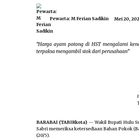
Pewarta: M Ferian Sadikin
Mei 20, 20
“Harga ayam potong di HST mengalami kenai
terpaksa mengambil stok dari perusahaan”
h
BARABAI (TABIRkota)
— Wakil Bupati Hulu Su
Sabri memeriksa ketersediaan Bahan Pokok (B
(20/5).