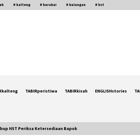
gah
# kalteng
# barabai
# balangan
# hst
Rkalteng
TABIRperistiwa
TABIRkisah
ENGLISHstories
TA
abup HST Periksa Ketersediaan Bapok