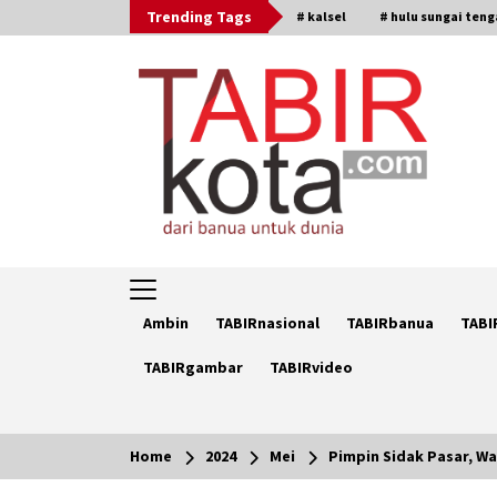
Skip
Trending Tags
# kalsel
# hulu sungai ten
to
content
Ambin
TABIRnasional
TABIRbanua
TABI
TABIRgambar
TABIRvideo
Home
2024
Mei
Pimpin Sidak Pasar, W
Trending Now