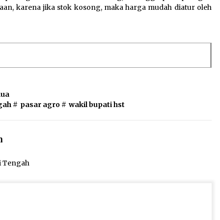
aan, karena jika stok kosong, maka harga mudah diatur oleh
nua
gah
#
pasar agro
#
wakil bupati hst
n
ai Tengah