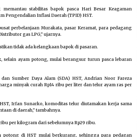
uk memantau stabilitas bapok pasca Hari Besar Keagaman
 Pengendalian Inflasi Daerah (TPID) HST.
 pusat perbelanjaan Murakata, pasar Keramat, para pedagang
stributor gas LPG,” ujarnya.
stikan tidak ada kelangkaan bapok di pasaran.
k, selain ayam potong, mulai berangsur turun pasca lebaran
n dan Sumber Daya Alam (SDA) HST, Andrian Noor Fareza
arga minyak curah Rp14 ribu per liter dan telur ayam ras per
ST, Irfan Sunarko, komoditas telur diutamakan kerja sama
taan di daerah,” tambahnya.
ribu per kilogram dari sebelumnya Rp29 ribu.
m potong di HST mulai berkurang, sehingga para pedagan