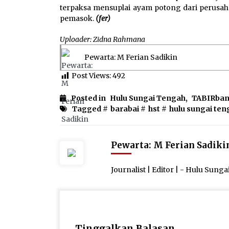
terpaksa mensuplai ayam potong dari perusah
pemasok.
(fer)
Uploader: Zidna Rahmana
Pewarta: M Ferian Sadikin
Post Views:
492
Posted in
Hulu Sungai Tengah
,
TABIRba
Tagged #
barabai
#
hst
#
hulu sungai ten
Pewarta: M Ferian Sadiki
Journalist | Editor | - Hulu Sung
Tinggalkan Balasan