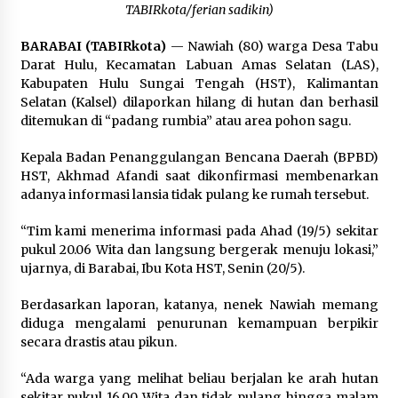
Pimpin Kunker ke Pemkab Gunung Kidul
TABIRkota/ferian sadikin)
Agustus 5, 2026
BARABAI (TABIRkota)
— Nawiah (80) warga Desa Tabu
Darat Hulu, Kecamatan Labuan Amas Selatan (LAS),
Eksekusi Putusan PN, Kejari Kotabaru Setor
Kabupaten Hulu Sungai Tengah (HST), Kalimantan
PNBP 400 Juta dari Kasus Tambang Ilegal
Selatan (Kalsel) dilaporkan hilang di hutan dan berhasil
Agustus 5, 2026
ditemukan di “padang rumbia” atau area pohon sagu.
Hadiri Forum Komunikasi dan Kemitraan BPJS,
Kepala Badan Penanggulangan Bencana Daerah (BPBD)
Sekda Tapin Komitmen Tingkatkan Layanan
HST, Akhmad Afandi saat dikonfirmasi membenarkan
Kesehatan
adanya informasi lansia tidak pulang ke rumah tersebut.
Agustus 4, 2026
“Tim kami menerima informasi pada Ahad (19/5) sekitar
Kejari HST Musnahkan Barang Bukti 27 Perkara
pukul 20.06 Wita dan langsung bergerak menuju lokasi,”
Inkracht van Gewisjde
ujarnya, di Barabai, Ibu Kota HST, Senin (20/5).
Agustus 4, 2026
Berdasarkan laporan, katanya, nenek Nawiah memang
Pelajar di HST Musnahkan Barang Bukti
diduga mengalami penurunan kemampuan berpikir
Kejaksaan, Ada Apa?
secara drastis atau pikun.
Agustus 4, 2026
“Ada warga yang melihat beliau berjalan ke arah hutan
sekitar pukul 16.00 Wita dan tidak pulang hingga malam