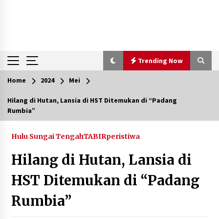
Trending Now
Home
2024
Mei
Trending Now
Hilang di Hutan, Lansia di HST Ditemukan di “Padang
Rumbia”
Pimpin Kaji Tiru ke Bantul DIY, Wabup Barito
Utara Pelajari Inovasi Sampah dan Edukasi
Pranikah
Hulu Sungai Tengah
TABIRperistiwa
Agustus 7, 2026
Hilang di Hutan, Lansia di
Ketika Pasien Dianggap Beban: Runtuhnya
Empati dan Etika Dokter di Ruang Digital
HST Ditemukan di “Padang
Agustus 7, 2026
Rumbia”
Berenang bersama Empat Temannya, Gadis di
HST Tewas Tenggelam di Sungai Kajung