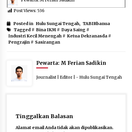
Pewarta: M Ferian Sadikin
Post Views:
536
Posted in
Hulu Sungai Tengah
,
TABIRbanua
Tagged #
Bina IKM
#
Daya Saing
#
Industri Kecil Menengah
#
Ketua Dekranasda
#
Pengrajin
#
Sasirangan
Pewarta: M Ferian Sadikin
Journalist | Editor | - Hulu Sungai Tengah
Tinggalkan Balasan
Alamat email Anda tidak akan dipublikasikan.