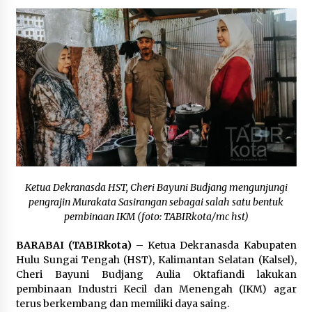
Inkracht van Gewisjde
Agustus 4, 2026
Pelajar di HST Musnahkan Barang Bukti
Kejaksaan, Ada Apa?
Agustus 4, 2026
Ketua Dekranasda HST, Cheri Bayuni Budjang mengunjungi
pengrajin Murakata Sasirangan sebagai salah satu bentuk
pembinaan IKM (foto: TABIRkota/mc hst)
BARABAI (TABIRkota)
– Ketua Dekranasda Kabupaten
Hulu Sungai Tengah (HST), Kalimantan Selatan (Kalsel),
Cheri Bayuni Budjang Aulia Oktafiandi lakukan
pembinaan Industri Kecil dan Menengah (IKM) agar
terus berkembang dan memiliki daya saing.