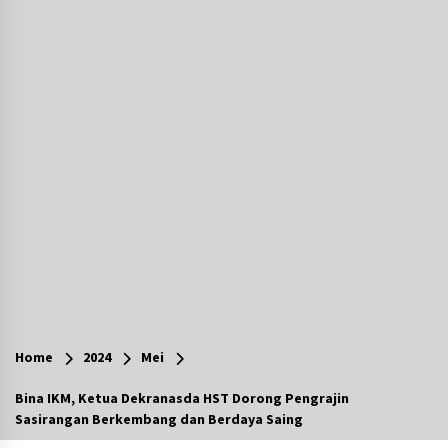
Agustus 7, 2026
Ketika Pasien Dianggap Beban: Runtuhnya
Empati dan Etika Dokter di Ruang Digital
Agustus 7, 2026
Berenang bersama Empat Temannya, Gadis di
HST Tewas Tenggelam di Sungai Kajung
Agustus 6, 2026
Cetak SDM Berkualitas, Bupati Balangan
Salurkan Bantuan Pendidikan kepada 2.751
Santri
Agustus 6, 2026
Kembangkan Menu Pangan Lokal, TP PKK
Balangan Boyong Trofi Juara Pertama Lomba
Home
2024
Mei
B2SA Kalsel
Agustus 6, 2026
Bina IKM, Ketua Dekranasda HST Dorong Pengrajin
Sasirangan Berkembang dan Berdaya Saing
Tingkatkan SDM Lokal, BIS Group Luncurkan
Program Pelatihan Operator Alat Berat GTO