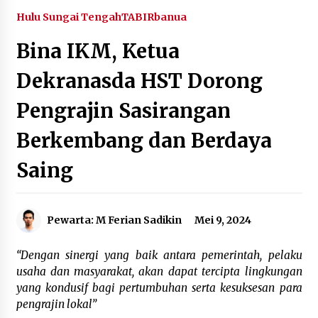
Agustus 6, 2026
Hulu Sungai Tengah
TABIRbanua
Bina IKM, Ketua
HUT ke-51, Indocement Perkuat Inovasi dan
Keberlanjutan Masa Depan Lebih Hijau
Dekranasda HST Dorong
Agustus 6, 2026
Pengrajin Sasirangan
Hari Kedua Kaji Tiru di DIY, Bupati Barito Utara
Pimpin Kunker ke Pemkab Gunung Kidul
Berkembang dan Berdaya
Agustus 5, 2026
Saing
Eksekusi Putusan PN, Kejari Kotabaru Setor
PNBP 400 Juta dari Kasus Tambang Ilegal
Agustus 5, 2026
Pewarta: M Ferian Sadikin
Mei 9, 2024
Hadiri Forum Komunikasi dan Kemitraan BPJS,
“Dengan sinergi yang baik antara pemerintah, pelaku
Sekda Tapin Komitmen Tingkatkan Layanan
Kesehatan
usaha dan masyarakat, akan dapat tercipta lingkungan
Agustus 4, 2026
yang kondusif bagi pertumbuhan serta kesuksesan para
pengrajin lokal”
Kejari HST Musnahkan Barang Bukti 27 Perkara